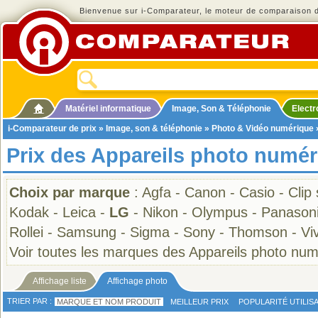
Bienvenue sur i-Comparateur, le moteur de comparaison de
Matériel informatique
Image, Son & Téléphonie
Elect
i-Comparateur de prix
»
Image, son & téléphonie
»
Photo & Vidéo numérique
Prix des Appareils photo numé
Choix par marque
:
Agfa
-
Canon
-
Casio
-
Clip
Kodak
-
Leica
-
LG
-
Nikon
-
Olympus
-
Panason
Rollei
-
Samsung
-
Sigma
-
Sony
-
Thomson
-
Viv
Voir toutes les marques des Appareils photo nu
Affichage liste
Affichage photo
TRIER PAR :
MARQUE ET NOM PRODUIT
MEILLEUR PRIX
POPULARITÉ UTILIS