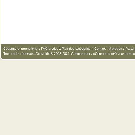
Coupons et promotions
::
FAQ et aide
::
Plan des catégories
::
Contact
::
A propos
::
Parten
Tous droits réservés. Copyright © 2003-2021 iComparateur / eComparateur® vous perme