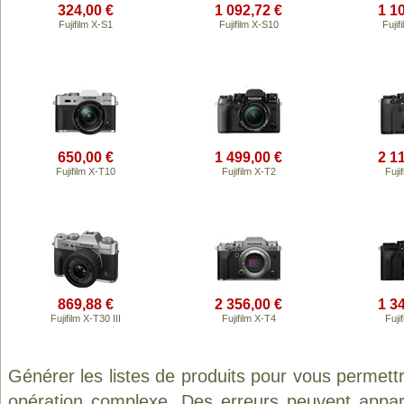
324,00 €
1 092,72 €
1 1
Fujifilm X-S1
Fujifilm X-S10
Fujif
650,00 €
1 499,00 €
2 1
Fujifilm X-T10
Fujifilm X-T2
Fuji
869,88 €
2 356,00 €
1 3
Fujifilm X-T30 III
Fujifilm X-T4
Fuji
Générer les listes de produits pour vous permett
opération complexe. Des erreurs peuvent appara