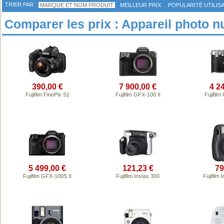
TRIER PAR :
MARQUE ET NOM PRODUIT
MEILLEUR PRIX
POPULARITÉ UTILIS
Comparer les prix : Appareil photo n
390,00 €
7 900,00 €
4 2
Fujifilm FinePix S1
Fujifilm GFX-100 II
Fujifil
5 499,00 €
121,23 €
79
Fujifilm GFX-100S II
Fujifilm Instax 300
Fujifilm 