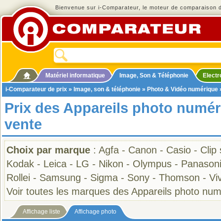
Bienvenue sur i-Comparateur, le moteur de comparaison de
Matériel informatique
Image, Son & Téléphonie
Elect
i-Comparateur de prix
»
Image, son & téléphonie
»
Photo & Vidéo numérique
Prix des Appareils photo numér
vente
Choix par marque
:
Agfa
-
Canon
-
Casio
-
Clip
Kodak
-
Leica
-
LG
-
Nikon
-
Olympus
-
Panason
Rollei
-
Samsung
-
Sigma
-
Sony
-
Thomson
-
Viv
Voir toutes les marques des Appareils photo nu
Affichage liste
Affichage photo