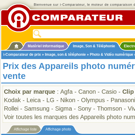
Bienvenue sur i-Comparateur, le moteur de comparaison de
Matériel informatique
Image, Son & Téléphonie
Elect
i-Comparateur de prix
»
Image, son & téléphonie
»
Photo & Vidéo numérique
Prix des Appareils photo numér
vente
Choix par marque
:
Agfa
-
Canon
-
Casio
-
Clip
Kodak
-
Leica
-
LG
-
Nikon
-
Olympus
-
Panason
Rollei
-
Samsung
-
Sigma
-
Sony
-
Thomson
-
Viv
Voir toutes les marques des Appareils photo nu
Affichage liste
Affichage photo