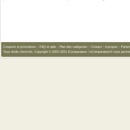
Coupons et promotions
::
FAQ et aide
::
Plan des catégories
::
Contact
::
A propos
::
Parten
Tous droits réservés. Copyright © 2003-2021 iComparateur / eComparateur® vous perme