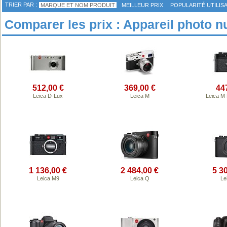
TRIER PAR :
MARQUE ET NOM PRODUIT
MEILLEUR PRIX
POPULARITÉ UTILIS
Comparer les prix : Appareil photo 
512,00 €
369,00 €
44
Leica D-Lux
Leica M
Leica M
1 136,00 €
2 484,00 €
5 3
Leica M9
Leica Q
Le