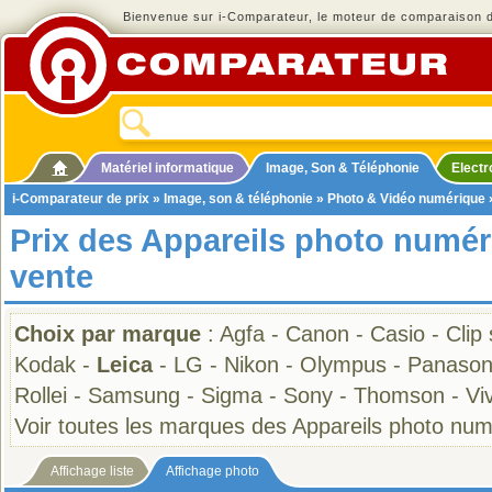
Bienvenue sur i-Comparateur, le moteur de comparaison de
Matériel informatique
Image, Son & Téléphonie
Elect
i-Comparateur de prix
»
Image, son & téléphonie
»
Photo & Vidéo numérique
Prix des Appareils photo numér
vente
Choix par marque
:
Agfa
-
Canon
-
Casio
-
Clip
Kodak
-
Leica
-
LG
-
Nikon
-
Olympus
-
Panason
Rollei
-
Samsung
-
Sigma
-
Sony
-
Thomson
-
Viv
Voir toutes les marques des Appareils photo nu
Affichage liste
Affichage photo