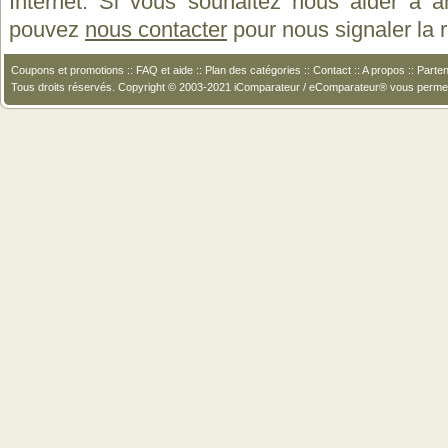
Internet. Si vous souhaitez nous aider à a
pouvez
nous contacter
pour nous signaler la
Coupons et promotions
::
FAQ et aide
::
Plan des catégories
::
Contact
::
A propos
::
Parten
Tous droits réservés. Copyright © 2003-2021 iComparateur / eComparateur® vous perme