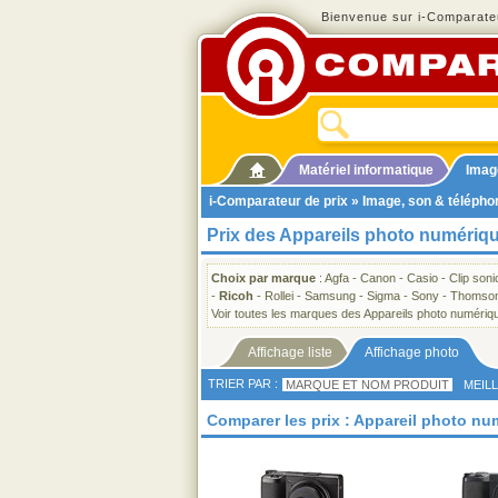
Bienvenue sur i-Comparateu
Matériel informatique
Imag
i-Comparateur de prix
»
Image, son & télépho
Prix des Appareils photo numériq
Choix par marque
:
Agfa
-
Canon
-
Casio
-
Clip soni
-
Ricoh
-
Rollei
-
Samsung
-
Sigma
-
Sony
-
Thomso
Voir toutes les marques des Appareils photo numériq
Affichage liste
Affichage photo
TRIER PAR :
MARQUE ET NOM PRODUIT
MEIL
Comparer les prix : Appareil photo n