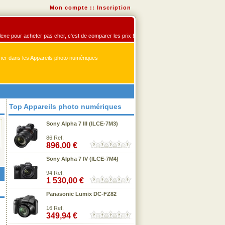
Mon compte
::
Inscription
flexe pour acheter pas cher, c'est de comparer les prix !
er dans les Appareils photo numériques
Top Appareils photo numériques
Sony Alpha 7 III (ILCE-7M3)
86 Ref.
896,00 €
Sony Alpha 7 IV (ILCE-7M4)
94 Ref.
1 530,00 €
Panasonic Lumix DC-FZ82
16 Ref.
349,94 €