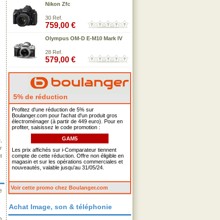
Nikon Zfc
30 Ref.
759,00 €
Olympus OM-D E-M10 Mark IV
28 Ref.
579,00 €
5% de réduction
Profitez d'une réduction de 5% sur
Boulanger.com pour l'achat d'un produit gros
électroménager (à partir de 449 euro). Pour en
profiter, saisissez le code promotion :
GAM5
,
r
Les prix affichés sur i-Comparateur tiennent
t
compte de cette réduction. Offre non éligible en
magasin et sur les opérations commerciales et
nouveautés, valable jusqu'au 31/05/24.
Voir cette promo chez Boulanger.com
e
Achat Image, son & téléphonie
n