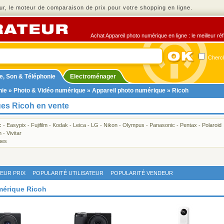
r, le moteur de comparaison de prix pour votre shopping en ligne.
Achat Appareil photo numérique en ligne : le meilleur ré
Cherch
e, Son & Téléphonie
Electroménager
nie
»
Photo & Vidéo numérique
»
Appareil photo numérique
» Ricoh
ues Ricoh en vente
c
-
Easypix
-
Fujifilm
-
Kodak
-
Leica
-
LG
-
Nikon
-
Olympus
-
Panasonic
-
Pentax
-
Polaroid
n
-
Vivitar
ues
LEUR PRIX
POPULARITÉ UTILISATEUR
POPULARITÉ VENDEUR
umérique Ricoh