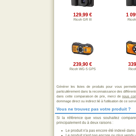
129,99 €
1 09
Ricoh GR III
Ricoh
239,90 €
339
Ricoh WG-5 GPS
Rico
Générer les listes de produits pour vous permett
particulièrement dans la reconnaissance des différen
dans cette comparaison de prix, merci de
nous con
dommage direct ou indirect lié à l'utilisation de ce serv
Vous ne trouvez pas votre produit ?
Si la référence que vous souhaitez compare
principalement du à deux raisons :
Le produit n'a pas encore été indexé dans n
Le produit n'est pas encore ou plus vendu