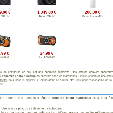
9,00 €
1 349,00 €
200,00 €
 GR IIIx
Ricoh GR IV
Ricoh Theta M15
,99 €
24,99 €
h WG-6
Ricoh WG-80
re de comparer les prix est une opération complexe. Des erreurs peuvent apparaître
ts
Appareils photo numériques
en vente chez les marchands. Si vous constatez une erreu
tacter
pour nous le signaler. i-Comparateur ne saurait être tenu pour responsable de tou
ice.
r n'apparaît pas dans la catégorie
Appareil photo numérique
, cela peut êtr
otre liste de prix, ou sa détection a échouée.
 chez au moins un marchand référencé sur i-Comparateur : seules les références e