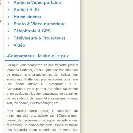
Audio & Vidéo portable
o
Audio / Hi-Fi
Home cinéma
,
à
Photo & Vidéo numérique
Téléphonie & GPS
Téléviseurs & Projecteurs
Vidéo
i-Comparateur : le choix, le prix
Lorsque vous comparez les prix de votre produit
avant de l'acheter, vous augmentez vos chances
de trouver une promotion et de réaliser des
économies. N'attendez plus les soldes pour faire
une bonne affaire ! i-Comparateur / e-
Comparateur vous permet d'accéder facilement
et en quelques clics aux catalogues de centaines
de revendeurs de matériel informatique, image,
son, téléphonie, électroménager, etc..
Pour faciliter votre achat, la technique de
traitement des prix utilisée sur i-Comparateur
permet de parfaitement distinguer les références
et d'obtenir un comparatif lisible, simple et rapide
des Appareils photo numériques en vente sur