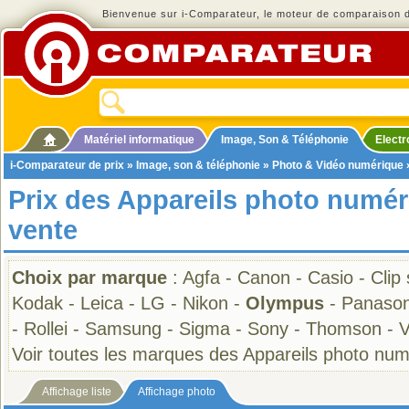
Bienvenue sur i-Comparateur, le moteur de comparaison de
Matériel informatique
Image, Son & Téléphonie
Elect
i-Comparateur de prix
»
Image, son & téléphonie
»
Photo & Vidéo numérique
Prix des Appareils photo numé
vente
Choix par marque
:
Agfa
-
Canon
-
Casio
-
Clip
Kodak
-
Leica
-
LG
-
Nikon
-
Olympus
-
Panason
-
Rollei
-
Samsung
-
Sigma
-
Sony
-
Thomson
-
V
Voir toutes les marques des Appareils photo nu
Affichage liste
Affichage photo