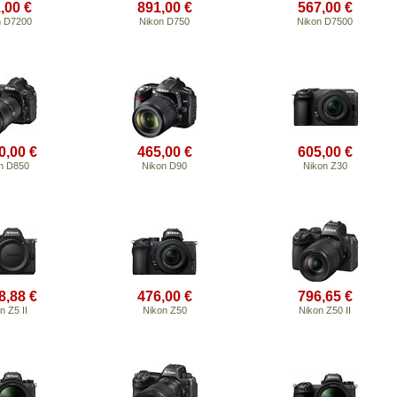
,00 €
891,00 €
567,00 €
n D7200
Nikon D750
Nikon D7500
0,00 €
465,00 €
605,00 €
n D850
Nikon D90
Nikon Z30
8,88 €
476,00 €
796,65 €
n Z5 II
Nikon Z50
Nikon Z50 II