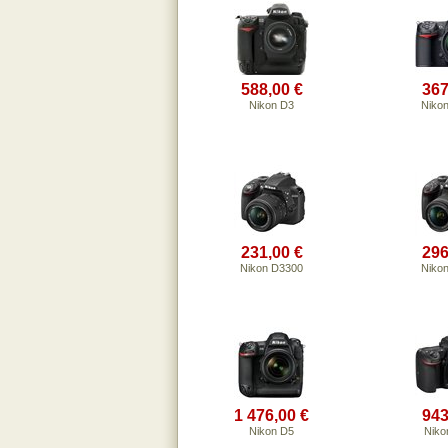
588,00 €
367
Nikon D3
Niko
231,00 €
296
Nikon D3300
Niko
1 476,00 €
943
Nikon D5
Niko