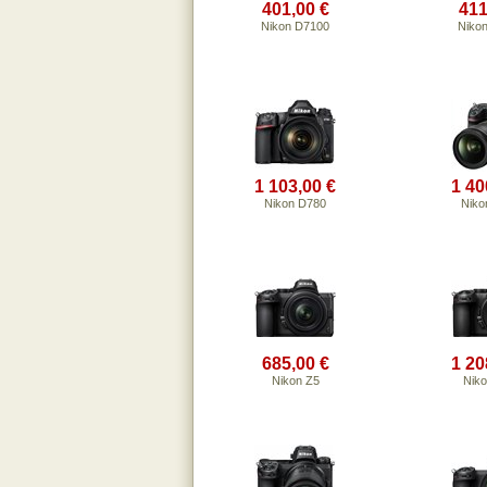
401,00 €
411
Nikon D7100
Niko
1 103,00 €
1 40
Nikon D780
Niko
685,00 €
1 20
Nikon Z5
Niko