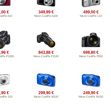
,00 €
349,99 €
499,00 €
oolPix A10
Nikon CoolPix A100
Nikon CoolPix L10
,96 €
843,88 €
698,80 €
olPix P1000
Nikon CoolPix P1100
Nikon CoolPix P950
,90 €
299,90 €
249,90 €
oolPix S33
Nikon CoolPix W100
Nikon CoolPix W150