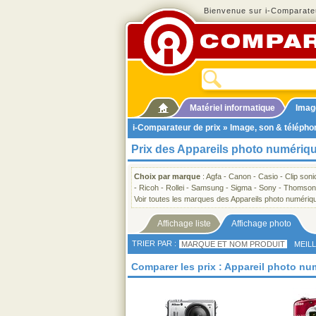
Bienvenue sur i-Comparateu
Matériel informatique
Imag
i-Comparateur de prix
»
Image, son & télépho
Prix des Appareils photo numériq
Choix par marque
:
Agfa
-
Canon
-
Casio
-
Clip soni
-
Ricoh
-
Rollei
-
Samsung
-
Sigma
-
Sony
-
Thomson
Voir toutes les marques des Appareils photo numériq
Affichage liste
Affichage photo
TRIER PAR :
MARQUE ET NOM PRODUIT
MEIL
Comparer les prix : Appareil photo n