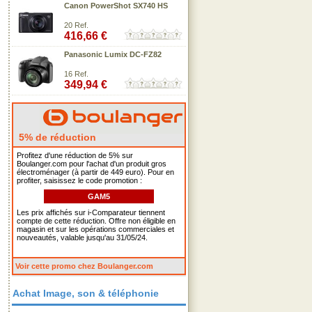
Canon PowerShot SX740 HS
20 Ref.
416,66 €
Panasonic Lumix DC-FZ82
16 Ref.
349,94 €
5% de réduction
Profitez d'une réduction de 5% sur
Boulanger.com pour l'achat d'un produit gros
électroménager (à partir de 449 euro). Pour en
profiter, saisissez le code promotion :
GAM5
Les prix affichés sur i-Comparateur tiennent
compte de cette réduction. Offre non éligible en
magasin et sur les opérations commerciales et
nouveautés, valable jusqu'au 31/05/24.
Voir cette promo chez Boulanger.com
Achat Image, son & téléphonie