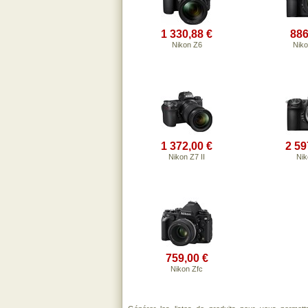
1 330,88 €
886
Nikon Z6
Niko
1 372,00 €
2 59
Nikon Z7 II
Nik
759,00 €
Nikon Zfc