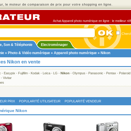
r, le moteur de comparaison de prix pour votre shopping en ligne.
Achat Appareil photo numérique en ligne : le meilleur ré
Cherch
e, Son & Téléphonie
Electroménager
nie
»
Photo & Vidéo numérique
»
Appareil photo numérique
» Nikon
ues Nikon en vente
c
-
Easypix
-
Fujifilm
-
Kodak
-
Leica
-
LG
-
Nikon
-
Olympus
-
Panasonic
-
Pentax
-
Polaroid
-
Vivitar
ues
LEUR PRIX
POPULARITÉ UTILISATEUR
POPULARITÉ VENDEUR
umérique Nikon