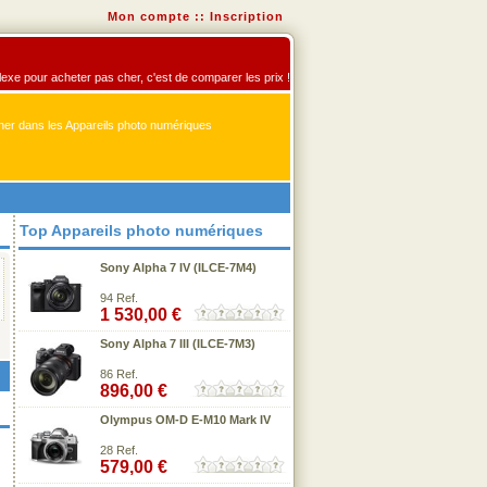
Mon compte
::
Inscription
flexe pour acheter pas cher, c'est de comparer les prix !
er dans les Appareils photo numériques
Top Appareils photo numériques
Sony Alpha 7 IV (ILCE-7M4)
94 Ref.
1 530,00 €
Sony Alpha 7 III (ILCE-7M3)
86 Ref.
896,00 €
Olympus OM-D E-M10 Mark IV
28 Ref.
579,00 €