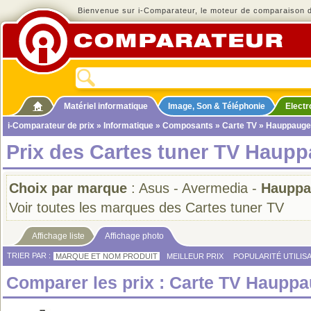
Bienvenue sur i-Comparateur, le moteur de comparaison de
Matériel informatique
Image, Son & Téléphonie
Elect
i-Comparateur de prix
»
Informatique
»
Composants
»
Carte TV
» Hauppauge
Prix des Cartes tuner TV Haupp
Choix par marque
:
Asus
-
Avermedia
-
Hauppa
Voir toutes les marques des Cartes tuner TV
Affichage liste
Affichage photo
TRIER PAR :
MARQUE ET NOM PRODUIT
MEILLEUR PRIX
POPULARITÉ UTILIS
Comparer les prix : Carte TV Haupp