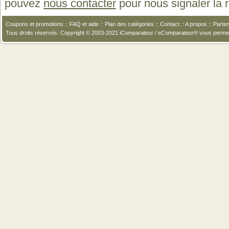
pouvez
nous contacter
pour nous signaler la
Coupons et promotions
::
FAQ et aide
::
Plan des catégories
::
Contact
::
A propos
::
Parten
Tous droits réservés. Copyright © 2003-2021 iComparateur / eComparateur® vous perme