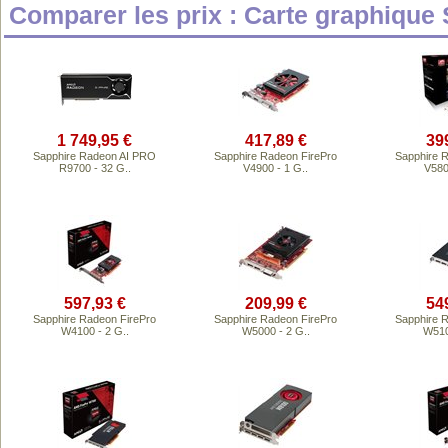
Comparer les prix : Carte graphique
1 749,95 €
417,89 €
39
Sapphire Radeon AI PRO
Sapphire Radeon FirePro
Sapphire 
R9700 - 32 G..
V4900 - 1 G..
V580
597,93 €
209,99 €
54
Sapphire Radeon FirePro
Sapphire Radeon FirePro
Sapphire 
W4100 - 2 G..
W5000 - 2 G..
W510