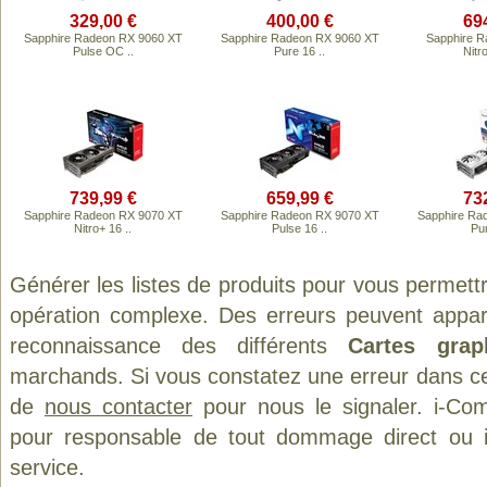
329,00 €
400,00 €
69
Sapphire Radeon RX 9060 XT
Sapphire Radeon RX 9060 XT
Sapphire 
Pulse OC ..
Pure 16 ..
Nitr
739,99 €
659,99 €
73
Sapphire Radeon RX 9070 XT
Sapphire Radeon RX 9070 XT
Sapphire Ra
Nitro+ 16 ..
Pulse 16 ..
Pur
Générer les listes de produits pour vous permett
opération complexe. Des erreurs peuvent appara
reconnaissance des différents
Cartes grap
marchands. Si vous constatez une erreur dans ce
de
nous contacter
pour nous le signaler. i-Com
pour responsable de tout dommage direct ou indi
service.