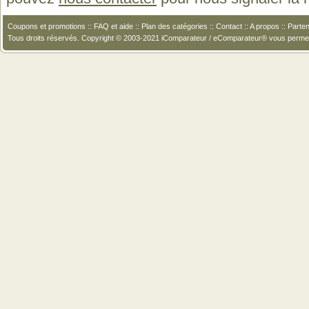
Coupons et promotions
::
FAQ et aide
::
Plan des catégories
::
Contact
::
A propos
::
Parten
Tous droits réservés. Copyright © 2003-2021 iComparateur / eComparateur® vous perme