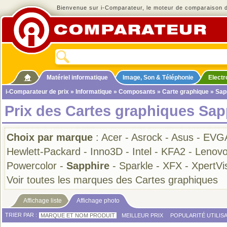
Bienvenue sur i-Comparateur, le moteur de comparaison de
Matériel informatique
Image, Son & Téléphonie
Elect
i-Comparateur de prix
»
Informatique
»
Composants
»
Carte graphique
» Sap
Prix des Cartes graphiques Sap
Choix par marque
:
Acer
-
Asrock
-
Asus
-
EVG
Hewlett-Packard
-
Inno3D
-
Intel
-
KFA2
-
Lenov
Powercolor
-
Sapphire
-
Sparkle
-
XFX
-
XpertVis
Voir toutes les marques des Cartes graphiques
Affichage liste
Affichage photo
TRIER PAR :
MARQUE ET NOM PRODUIT
MEILLEUR PRIX
POPULARITÉ UTILIS