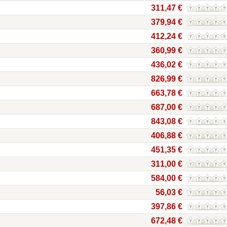
311,47 €
379,94 €
412,24 €
360,99 €
436,02 €
826,99 €
663,78 €
687,00 €
843,08 €
406,88 €
451,35 €
311,00 €
584,00 €
56,03 €
397,86 €
672,48 €