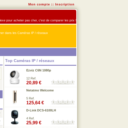
Mon compte
::
Inscription
flexe pour acheter pas cher, c'est de comparer les prix !
er dans les Caméras IP / réseaux
Top Caméras IP / réseaux
Ezviz C6N 1080p
12 Ref.
20,89 €
Netatmo Welcome
5 Ref.
125,64 €
D-Link DCS-6100LH
4 Ref.
25,99 €