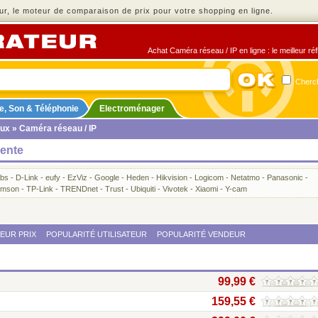
r, le moteur de comparaison de prix pour votre shopping en ligne.
Achat Caméra réseau / IP en ligne : le meilleur ré
Cherch
e, Son & Téléphonie
Electroménager
ux
» Caméra réseau / IP
vente
abs
-
D-Link
-
eufy
-
EzViz
-
Google
-
Heden
-
Hikvision
-
Logicom
-
Netatmo
-
Panasonic
-
omson
-
TP-Link
-
TRENDnet
-
Trust
-
Ubiquiti
-
Vivotek
-
Xiaomi
-
Y-cam
LEUR PRIX
POPULARITÉ UTILISATEUR
POPULARITÉ VENDEUR
99,99 €
159,55 €