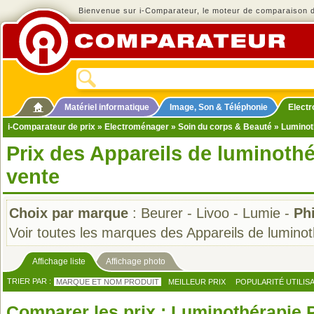
Bienvenue sur i-Comparateur, le moteur de comparaison de
Matériel informatique
Image, Son & Téléphonie
Elect
i-Comparateur de prix
»
Electroménager
»
Soin du corps & Beauté
»
Luminot
Prix des Appareils de luminothé
vente
Choix par marque
:
Beurer
-
Livoo
-
Lumie
-
Phi
Voir toutes les marques des Appareils de lumino
Affichage liste
Affichage photo
TRIER PAR :
MARQUE ET NOM PRODUIT
MEILLEUR PRIX
POPULARITÉ UTILIS
Comparer les prix : Luminothérapie P