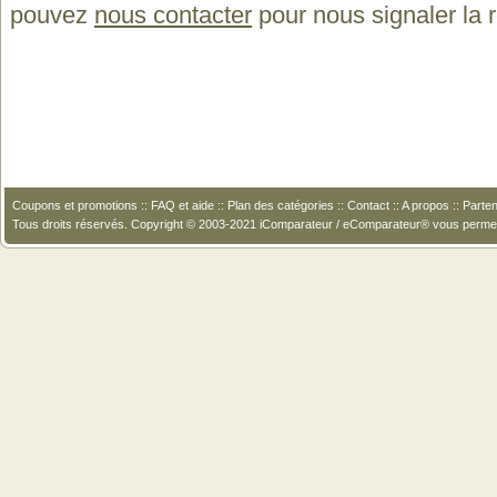
pouvez
nous contacter
pour nous signaler la
Coupons et promotions
::
FAQ et aide
::
Plan des catégories
::
Contact
::
A propos
::
Parten
Tous droits réservés. Copyright © 2003-2021 iComparateur / eComparateur® vous perme