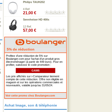
Philips TAUH202
4 Ref.
21,00 €
,
Sennheiser HD 400s
e
t
12 Ref.
57,00 €
x
5% de réduction
Profitez d'une réduction de 5% sur
n
Boulanger.com pour l'achat d'un produit gros
électroménager (à partir de 449 euro). Pour en
profiter, saisissez le code promotion :
,
GAM5
à
Les prix affichés sur i-Comparateur tiennent
compte de cette réduction. Offre non éligible en
magasin et sur les opérations commerciales et
nouveautés, valable jusqu'au 31/05/24.
Voir cette promo chez Boulanger.com
Achat Image, son & téléphonie