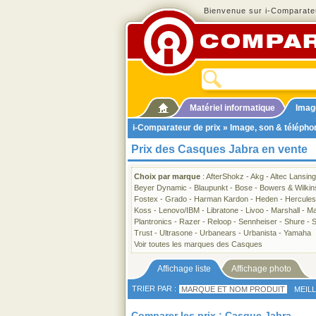
Bienvenue sur i-Comparateu
Matériel informatique
Imag
i-Comparateur de prix
»
Image, son & télépho
Prix des Casques Jabra en vente
Choix par marque
:
AfterShokz
-
Akg
-
Altec Lansing
Beyer Dynamic
-
Blaupunkt
-
Bose
-
Bowers & Wilkin
Fostex
-
Grado
-
Harman Kardon
-
Heden
-
Hercules
Koss
-
Lenovo/IBM
-
Libratone
-
Livoo
-
Marshall
-
Ma
Plantronics
-
Razer
-
Reloop
-
Sennheiser
-
Shure
-
S
Trust
-
Ultrasone
-
Urbanears
-
Urbanista
-
Yamaha
Voir toutes les marques des Casques
Affichage liste
Affichage photo
TRIER PAR :
MARQUE ET NOM PRODUIT
MEIL
Comparer les prix : Casque Jabra