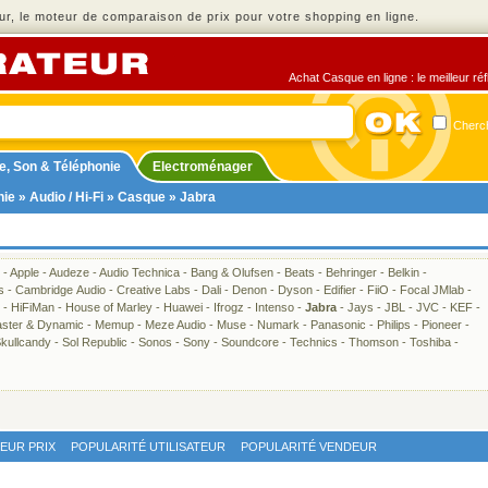
r, le moteur de comparaison de prix pour votre shopping en ligne.
Achat Casque en ligne : le meilleur ré
Cherch
e, Son & Téléphonie
Electroménager
nie
»
Audio / Hi-Fi
»
Casque
» Jabra
-
Apple
-
Audeze
-
Audio Technica
-
Bang & Olufsen
-
Beats
-
Behringer
-
Belkin
-
s
-
Cambridge Audio
-
Creative Labs
-
Dali
-
Denon
-
Dyson
-
Edifier
-
FiiO
-
Focal JMlab
-
-
HiFiMan
-
House of Marley
-
Huawei
-
Ifrogz
-
Intenso
-
Jabra
-
Jays
-
JBL
-
JVC
-
KEF
-
ster & Dynamic
-
Memup
-
Meze Audio
-
Muse
-
Numark
-
Panasonic
-
Philips
-
Pioneer
-
kullcandy
-
Sol Republic
-
Sonos
-
Sony
-
Soundcore
-
Technics
-
Thomson
-
Toshiba
-
LEUR PRIX
POPULARITÉ UTILISATEUR
POPULARITÉ VENDEUR