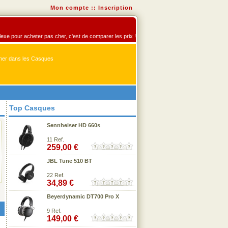
Mon compte
::
Inscription
flexe pour acheter pas cher, c'est de comparer les prix !
er dans les Casques
Top Casques
Sennheiser HD 660s
11 Ref.
259,00 €
JBL Tune 510 BT
22 Ref.
34,89 €
Beyerdynamic DT700 Pro X
9 Ref.
149,00 €