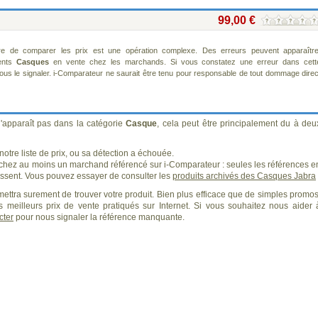
99,00 €
re de comparer les prix est une opération complexe. Des erreurs peuvent apparaître
rents
Casques
en vente chez les marchands. Si vous constatez une erreur dans cett
us le signaler. i-Comparateur ne saurait être tenu pour responsable de tout dommage direc
'apparaît pas dans la catégorie
Casque
, cela peut être principalement du à deu
otre liste de prix, ou sa détection a échouée.
 chez au moins un marchand référencé sur i-Comparateur : seules les références e
sent. Vous pouvez essayer de consulter les
produits archivés des Casques Jabra
ettra surement de trouver votre produit. Bien plus efficace que de simples promos
 meilleurs prix de vente pratiqués sur Internet. Si vous souhaitez nous aider 
cter
pour nous signaler la référence manquante.