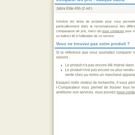
Jabra Elite 45h
(2 ref.)
Générer les listes de produits pour vous permett
particulièrement dans la reconnaissance des diffé
comparaison de prix, merci de
nous contacter
pour no
ou indirect lié à l'utilisation de ce service.
Vous ne trouvez pas votre produit ?
Si la référence que vous souhaitez comparer n
raisons :
Le produit n'a pas encore été indexé dans n
Le produit n'est pas encore ou plus vendu
vente chez au moins un marchand apparais
Essayez notre moteur de recherche, il vous perm
i-Comparateur vous permet de trouver tous les
améliorer nos services, vous pouvez
nous conta