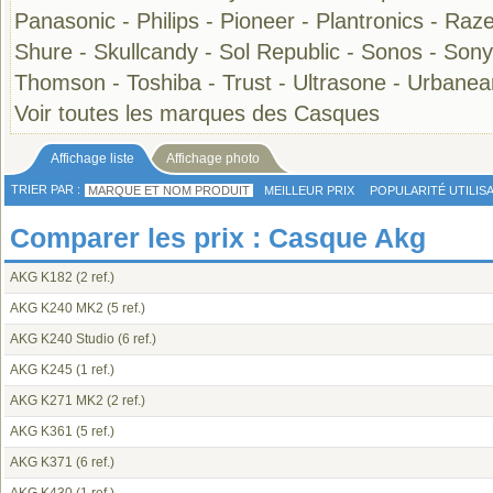
Panasonic
-
Philips
-
Pioneer
-
Plantronics
-
Raze
Shure
-
Skullcandy
-
Sol Republic
-
Sonos
-
Sony
Thomson
-
Toshiba
-
Trust
-
Ultrasone
-
Urbanea
Voir toutes les marques des Casques
Affichage liste
Affichage photo
TRIER PAR :
MARQUE ET NOM PRODUIT
MEILLEUR PRIX
POPULARITÉ UTILIS
Comparer les prix : Casque Akg
AKG K182
(2 ref.)
AKG K240 MK2
(5 ref.)
AKG K240 Studio
(6 ref.)
AKG K245
(1 ref.)
AKG K271 MK2
(2 ref.)
AKG K361
(5 ref.)
AKG K371
(6 ref.)