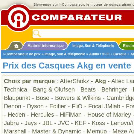
Bienvenue sur i-Comparateur, le moteur de comparaison de
Matériel informatique
Image, Son & Téléphonie
Elect
i-Comparateur de prix
»
Image, son & téléphonie
»
Audio / Hi-Fi
»
Casque
» A
Prix des Casques Akg en vente
Choix par marque
:
AfterShokz
-
Akg
-
Altec La
Technica
-
Bang & Olufsen
-
Beats
-
Behringer
-
Blaupunkt
-
Bose
-
Bowers & Wilkins
-
Cambridge
Denon
-
Dyson
-
Edifier
-
FiiO
-
Focal JMlab
-
Fo
-
Heden
-
Hercules
-
HiFiMan
-
House of Marley
Jabra
-
Jays
-
JBL
-
JVC
-
KEF
-
Koss
-
Lenovo/
Marshall
-
Master & Dynamic
-
Memup
-
Meze A