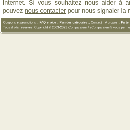
Internet. Si vous souhaitez nous aider à a
pouvez
nous contacter
pour nous signaler la
Coupons et promotions
::
FAQ et aide
::
Plan des catégories
::
Contact
::
A propos
::
Parten
Tous droits réservés. Copyright © 2003-2021 iComparateur / eComparateur® vous perme