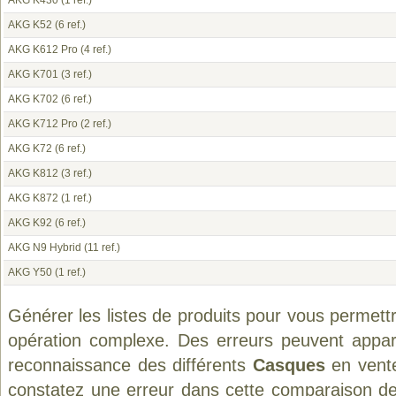
AKG K430
(1 ref.)
AKG K52
(6 ref.)
AKG K612 Pro
(4 ref.)
AKG K701
(3 ref.)
AKG K702
(6 ref.)
AKG K712 Pro
(2 ref.)
AKG K72
(6 ref.)
AKG K812
(3 ref.)
AKG K872
(1 ref.)
AKG K92
(6 ref.)
AKG N9 Hybrid
(11 ref.)
AKG Y50
(1 ref.)
Générer les listes de produits pour vous permett
opération complexe. Des erreurs peuvent appara
reconnaissance des différents
Casques
en vente
constatez une erreur dans cette comparaison de