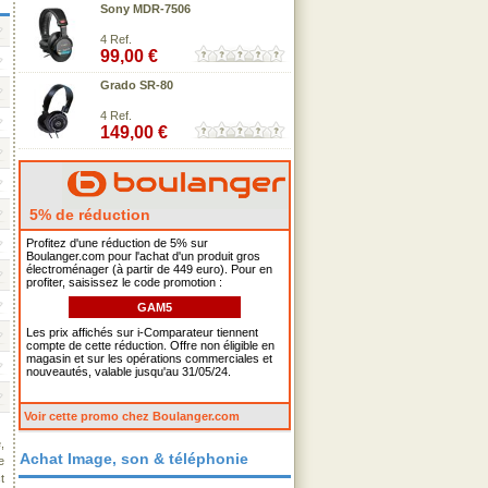
Sony MDR-7506
4 Ref.
99,00 €
Grado SR-80
4 Ref.
149,00 €
5% de réduction
Profitez d'une réduction de 5% sur
Boulanger.com pour l'achat d'un produit gros
électroménager (à partir de 449 euro). Pour en
profiter, saisissez le code promotion :
GAM5
Les prix affichés sur i-Comparateur tiennent
compte de cette réduction. Offre non éligible en
magasin et sur les opérations commerciales et
nouveautés, valable jusqu'au 31/05/24.
Voir cette promo chez Boulanger.com
,
Achat Image, son & téléphonie
e
t