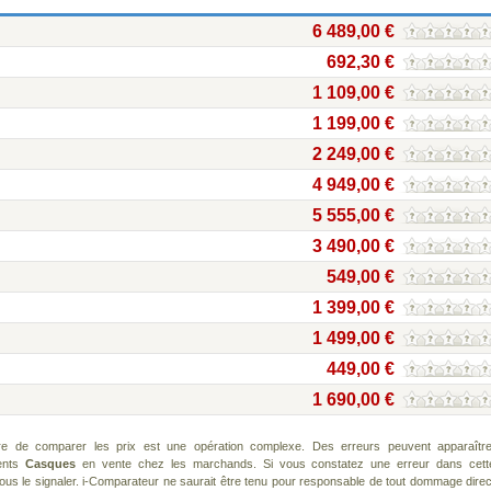
6 489,00 €
692,30 €
1 109,00 €
1 199,00 €
2 249,00 €
4 949,00 €
5 555,00 €
3 490,00 €
549,00 €
1 399,00 €
1 499,00 €
449,00 €
1 690,00 €
re de comparer les prix est une opération complexe. Des erreurs peuvent apparaître
rents
Casques
en vente chez les marchands. Si vous constatez une erreur dans cett
us le signaler. i-Comparateur ne saurait être tenu pour responsable de tout dommage direc