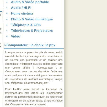
Audio & Vidéo portable
Audio / Hi-Fi
Home cinéma
x
Photo & Vidéo numérique
Téléphonie & GPS
n
Téléviseurs & Projecteurs
s
Vidéo
,
i-Comparateur : le choix, le prix
à
Lorsque vous comparez les prix de votre produit
avant de l'acheter, vous augmentez vos chances
de trouver une promotion et de réaliser des
économies. N'attendez plus les soldes pour faire
une bonne affaire ! i-Comparateur / e-
Comparateur vous permet d'accéder facilement
et en quelques clics aux catalogues de centaines
de revendeurs de matériel informatique, image,
son, téléphonie, électroménager, etc..
Pour faciliter votre achat, la technique de
traitement des prix utilisée sur i-Comparateur
permet de parfaitement distinguer les références
et d'obtenir un comparatif lisible, simple et rapide
des Casques en vente sur Internet.