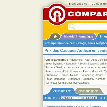
Bienvenue sur i-Comparateu
Matériel informatique
Imag
i-Comparateur de prix
»
Image, son & télépho
Prix des Casques Audeze en vent
Choix par marque
:
AfterShokz
-
Akg
-
Altec Lansing
Beyer Dynamic
-
Blaupunkt
-
Bose
-
Bowers & Wilkin
Fostex
-
Grado
-
Harman Kardon
-
Heden
-
Hercules
Koss
-
Lenovo/IBM
-
Libratone
-
Livoo
-
Marshall
-
Ma
Plantronics
-
Razer
-
Reloop
-
Sennheiser
-
Shure
-
S
Trust
-
Ultrasone
-
Urbanears
-
Urbanista
-
Yamaha
Voir toutes les marques des Casques
Affichage liste
Affichage photo
TRIER PAR :
MARQUE ET NOM PRODUIT
MEIL
Comparer les prix : Casque Audeze