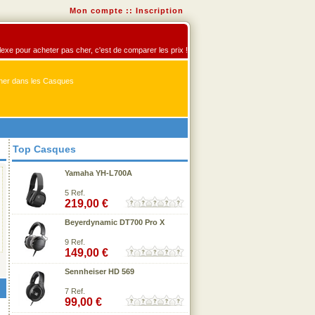
Mon compte
::
Inscription
flexe pour acheter pas cher, c'est de comparer les prix !
er dans les Casques
Top Casques
Yamaha YH-L700A
5 Ref.
219,00 €
Beyerdynamic DT700 Pro X
9 Ref.
149,00 €
Sennheiser HD 569
7 Ref.
99,00 €