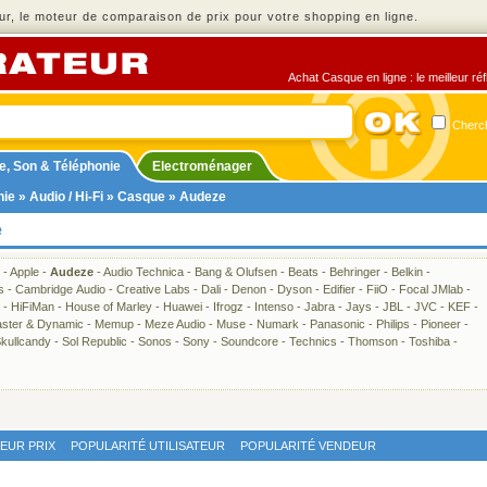
r, le moteur de comparaison de prix pour votre shopping en ligne.
Achat Casque en ligne : le meilleur ré
Cherch
e, Son & Téléphonie
Electroménager
nie
»
Audio / Hi-Fi
»
Casque
» Audeze
e
-
Apple
-
Audeze
-
Audio Technica
-
Bang & Olufsen
-
Beats
-
Behringer
-
Belkin
-
s
-
Cambridge Audio
-
Creative Labs
-
Dali
-
Denon
-
Dyson
-
Edifier
-
FiiO
-
Focal JMlab
-
-
HiFiMan
-
House of Marley
-
Huawei
-
Ifrogz
-
Intenso
-
Jabra
-
Jays
-
JBL
-
JVC
-
KEF
-
ster & Dynamic
-
Memup
-
Meze Audio
-
Muse
-
Numark
-
Panasonic
-
Philips
-
Pioneer
-
kullcandy
-
Sol Republic
-
Sonos
-
Sony
-
Soundcore
-
Technics
-
Thomson
-
Toshiba
-
LEUR PRIX
POPULARITÉ UTILISATEUR
POPULARITÉ VENDEUR