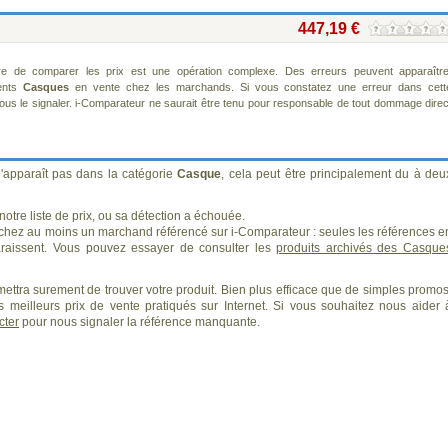
447,19 €
re de comparer les prix est une opération complexe. Des erreurs peuvent apparaître
rents
Casques
en vente chez les marchands. Si vous constatez une erreur dans cett
us le signaler. i-Comparateur ne saurait être tenu pour responsable de tout dommage direc
'apparaît pas dans la catégorie
Casque
, cela peut être principalement du à deu
otre liste de prix, ou sa détection a échouée.
 chez au moins un marchand référencé sur i-Comparateur : seules les références e
aissent. Vous pouvez essayer de consulter les
produits archivés des Casque
ettra surement de trouver votre produit. Bien plus efficace que de simples promos
 meilleurs prix de vente pratiqués sur Internet. Si vous souhaitez nous aider 
cter
pour nous signaler la référence manquante.