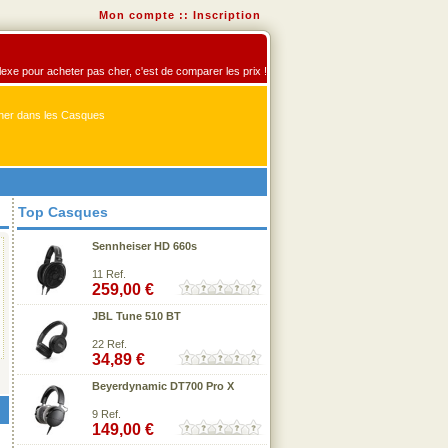
Mon compte
::
Inscription
flexe pour acheter pas cher, c'est de comparer les prix !
er dans les Casques
Top Casques
Sennheiser HD 660s
11 Ref.
259,00 €
JBL Tune 510 BT
22 Ref.
34,89 €
Beyerdynamic DT700 Pro X
9 Ref.
149,00 €