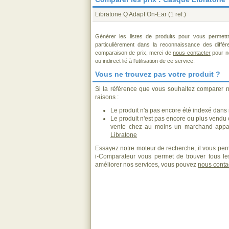
Libratone Q Adapt On-Ear
(1 ref.)
Générer les listes de produits pour vous permett
particulièrement dans la reconnaissance des diffé
comparaison de prix, merci de
nous contacter
pour no
ou indirect lié à l'utilisation de ce service.
Vous ne trouvez pas votre produit ?
Si la référence que vous souhaitez comparer n
raisons :
Le produit n'a pas encore été indexé dans n
Le produit n'est pas encore ou plus vendu
vente chez au moins un marchand appar
Libratone
Essayez notre moteur de recherche, il vous perm
i-Comparateur vous permet de trouver tous les
améliorer nos services, vous pouvez
nous conta