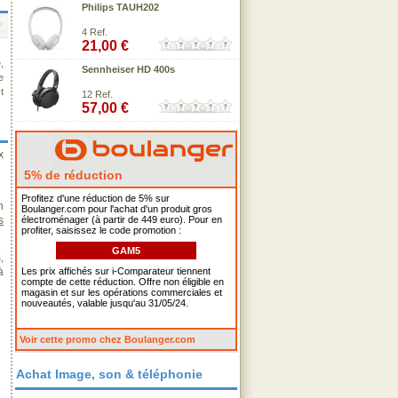
Philips TAUH202
4 Ref.
21,00 €
,
Sennheiser HD 400s
e
t
12 Ref.
57,00 €
x
5% de réduction
Profitez d'une réduction de 5% sur
n
Boulanger.com pour l'achat d'un produit gros
s
électroménager (à partir de 449 euro). Pour en
profiter, saisissez le code promotion :
GAM5
,
à
Les prix affichés sur i-Comparateur tiennent
compte de cette réduction. Offre non éligible en
magasin et sur les opérations commerciales et
nouveautés, valable jusqu'au 31/05/24.
Voir cette promo chez Boulanger.com
Achat Image, son & téléphonie