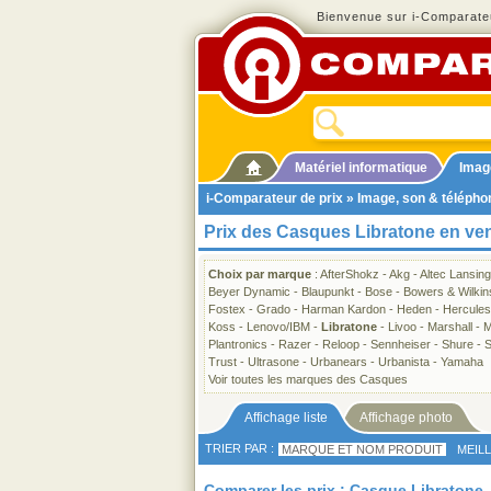
Bienvenue sur i-Comparateu
Matériel informatique
Imag
i-Comparateur de prix
»
Image, son & télépho
Prix des Casques Libratone en ve
Choix par marque
:
AfterShokz
-
Akg
-
Altec Lansing
Beyer Dynamic
-
Blaupunkt
-
Bose
-
Bowers & Wilkin
Fostex
-
Grado
-
Harman Kardon
-
Heden
-
Hercules
Koss
-
Lenovo/IBM
-
Libratone
-
Livoo
-
Marshall
-
M
Plantronics
-
Razer
-
Reloop
-
Sennheiser
-
Shure
-
S
Trust
-
Ultrasone
-
Urbanears
-
Urbanista
-
Yamaha
Voir toutes les marques des Casques
Affichage liste
Affichage photo
TRIER PAR :
MARQUE ET NOM PRODUIT
MEIL
Comparer les prix : Casque Libratone