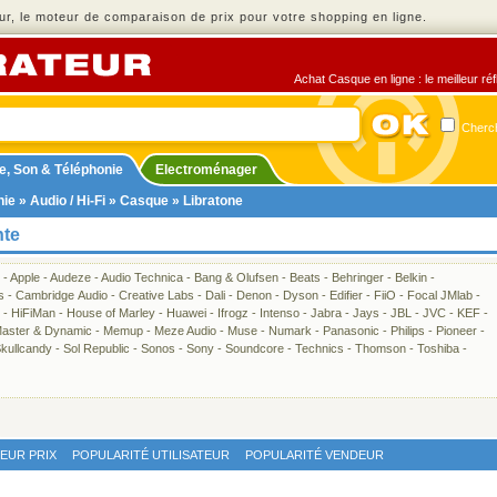
r, le moteur de comparaison de prix pour votre shopping en ligne.
Achat Casque en ligne : le meilleur ré
Cherch
e, Son & Téléphonie
Electroménager
nie
»
Audio / Hi-Fi
»
Casque
» Libratone
nte
-
Apple
-
Audeze
-
Audio Technica
-
Bang & Olufsen
-
Beats
-
Behringer
-
Belkin
-
s
-
Cambridge Audio
-
Creative Labs
-
Dali
-
Denon
-
Dyson
-
Edifier
-
FiiO
-
Focal JMlab
-
-
HiFiMan
-
House of Marley
-
Huawei
-
Ifrogz
-
Intenso
-
Jabra
-
Jays
-
JBL
-
JVC
-
KEF
-
aster & Dynamic
-
Memup
-
Meze Audio
-
Muse
-
Numark
-
Panasonic
-
Philips
-
Pioneer
-
kullcandy
-
Sol Republic
-
Sonos
-
Sony
-
Soundcore
-
Technics
-
Thomson
-
Toshiba
-
LEUR PRIX
POPULARITÉ UTILISATEUR
POPULARITÉ VENDEUR