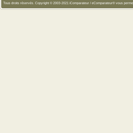
Tous droits réservés. Copyright © 2003-2021 iComparateur / eComparateur® vous perme