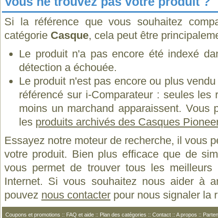
Vous ne trouvez pas votre produit ?
Si la référence que vous souhaitez compa
catégorie
Casque
, cela peut être principalem
Le produit n'a pas encore été indexé dan
détection a échouée.
Le produit n'est pas encore ou plus vend
référencé sur i-Comparateur : seules les
moins un marchand apparaissent. Vous p
les
produits archivés des Casques Pionee
Essayez notre moteur de recherche, il vous p
votre produit. Bien plus efficace que de si
vous permet de trouver tous les meilleurs 
Internet. Si vous souhaitez nous aider à a
pouvez
nous contacter
pour nous signaler la
Coupons et promotions
::
FAQ et aide
::
Plan des catégories
::
Contact
::
A propos
::
Parten