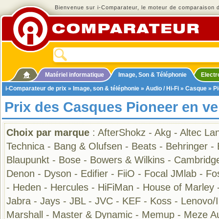
Bienvenue sur i-Comparateur, le moteur de comparaison de
Matériel informatique
Image, Son & Téléphonie
Elect
i-Comparateur de prix
»
Image, son & téléphonie
»
Audio / Hi-Fi
»
Casque
» P
Prix des Casques Pioneer en ve
Choix par marque
:
AfterShokz
-
Akg
-
Altec La
Technica
-
Bang & Olufsen
-
Beats
-
Behringer
-
Blaupunkt
-
Bose
-
Bowers & Wilkins
-
Cambridge
Denon
-
Dyson
-
Edifier
-
FiiO
-
Focal JMlab
-
Fo
-
Heden
-
Hercules
-
HiFiMan
-
House of Marley
Jabra
-
Jays
-
JBL
-
JVC
-
KEF
-
Koss
-
Lenovo/
Marshall
-
Master & Dynamic
-
Memup
-
Meze A