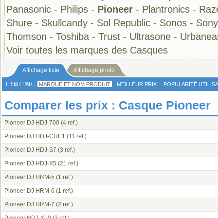
Panasonic
-
Philips
-
Pioneer
-
Plantronics
-
Raz
Shure
-
Skullcandy
-
Sol Republic
-
Sonos
-
Sony
Thomson
-
Toshiba
-
Trust
-
Ultrasone
-
Urbanea
Voir toutes les marques des Casques
Affichage liste
Affichage photo
TRIER PAR :
MARQUE ET NOM PRODUIT
MEILLEUR PRIX
POPULARITÉ UTILIS
Comparer les prix : Casque Pioneer
Pioneer DJ HDJ-700
(4 ref.)
Pioneer DJ HDJ-CUE1
(11 ref.)
Pioneer DJ HDJ-S7
(3 ref.)
Pioneer DJ HDJ-X5
(21 ref.)
Pioneer DJ HRM-5
(1 ref.)
Pioneer DJ HRM-6
(1 ref.)
Pioneer DJ HRM-7
(2 ref.)