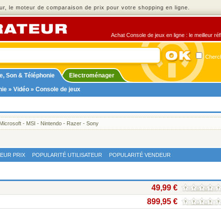
r, le moteur de comparaison de prix pour votre shopping en ligne.
Achat Console de jeux en ligne : le meilleur ré
Cherch
e, Son & Téléphonie
Electroménager
nie
»
Vidéo
» Console de jeux
Microsoft
-
MSI
-
Nintendo
-
Razer
-
Sony
LEUR PRIX
POPULARITÉ UTILISATEUR
POPULARITÉ VENDEUR
49,99 €
899,95 €