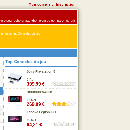
Mon compte
::
Inscription
flexe pour acheter pas cher, c'est de comparer les prix !
er dans les Consoles de jeu
Top Consoles de jeu
Sony Playstation 5
7 Ref.
399,99 €
Nintendo Switch
17 Ref.
269,99 €
Lenovo Legion GO
12 Ref.
64,21 €