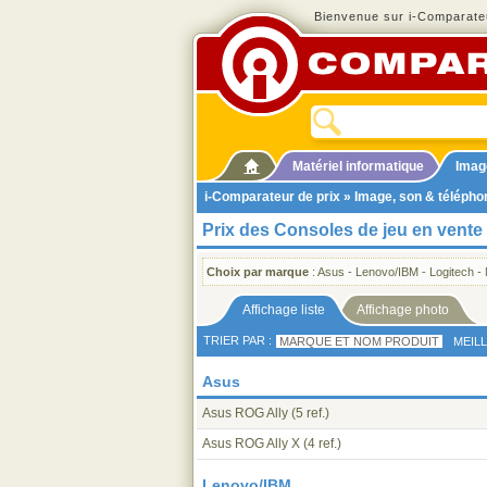
Bienvenue sur i-Comparateu
Matériel informatique
Imag
i-Comparateur de prix
»
Image, son & télépho
Prix des Consoles de jeu en vente
Choix par marque
:
Asus
-
Lenovo/IBM
-
Logitech
-
Affichage liste
Affichage photo
TRIER PAR :
MARQUE ET NOM PRODUIT
MEIL
Asus
Asus ROG Ally
(5 ref.)
Asus ROG Ally X
(4 ref.)
Lenovo/IBM