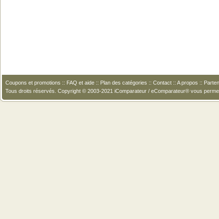
Coupons et promotions
::
FAQ et aide
::
Plan des catégories
::
Contact
::
A propos
::
Parten
Tous droits réservés. Copyright © 2003-2021 iComparateur / eComparateur® vous perme