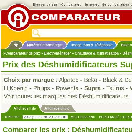
Bienvenue sur i-Comparateur, le moteur de comparaison de
Matériel informatique
Image, Son & Téléphonie
Elect
i-Comparateur de prix
»
Electroménager
»
Chauffage & Climatisation
»
Déshu
Prix des Déshumidificateurs Su
Choix par marque
:
Alpatec
-
Beko
-
Black & De
H.Koenig
-
Philips
-
Rowenta
-
Supra
-
Taurus
-
Voir toutes les marques des Déshumidificateurs
Affichage liste
Affichage photo
TRIER PAR :
MARQUE ET NOM PRODUIT
MEILLEUR PRIX
POPULARITÉ UTILIS
Comparer les prix : Déshumidificate