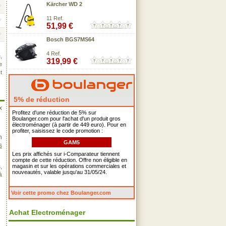
Kärcher WD 2
11 Ref.
51,99 €
Bosch BGS7MS64
4 Ref.
,
319,99 €
e
t
5% de réduction
x
Profitez d'une réduction de 5% sur
Boulanger.com pour l'achat d'un produit gros
électroménager (à partir de 449 euro). Pour en
profiter, saisissez le code promotion :
n
GAM5
s
Les prix affichés sur i-Comparateur tiennent
compte de cette réduction. Offre non éligible en
,
magasin et sur les opérations commerciales et
nouveautés, valable jusqu'au 31/05/24.
à
Voir cette promo chez Boulanger.com
Achat Electroménager