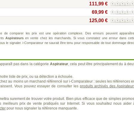
111,99 €
69,99 €
125,00 €
re de comparer les prix est une opération complexe. Des erreurs peuvent apparaître
ents
Aspirateurs
en vente chez les marchands. Si vous constatez une erreur dans cett
us le signaler. i-Comparateur ne saurait être tenu pour responsable de tout dommage direc
apparaît pas dans la catégorie
Aspirateur
, cela peut être principalement du à deu
otre liste de prix, ou sa détection a échouée.
 chez au moins un marchand référencé sur i-Comparateur : seules les références e
issent. Vous pouvez essayer de consulter les
produits archivés des Aspirateur
ettra surement de trouver votre produit. Bien plus efficace que de simples promos
 meilleurs prix de vente pratiqués sur Internet. Si vous souhaitez nous aider 
cter
pour nous signaler la référence manquante.