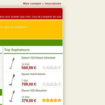
Mon compte
::
Inscription
éflexe pour acheter pas cher, c'est de comparer les prix !
er dans les Aspirateurs
Top Aspirateurs
Dyson V15 Detect Absolute
14 Ref.
569,99 €
Dyson Gen5 Detect
7 Ref.
799,00 €
Dyson V10 Absolute
12 Ref.
379,00 €