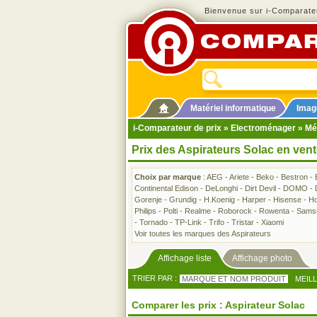
Bienvenue sur i-Comparateu
Matériel informatique
Imag
i-Comparateur de prix
»
Electroménager
»
Mé
Prix des Aspirateurs Solac en ven
Choix par marque
:
AEG
-
Ariete
-
Beko
-
Bestron
-
Continental Edison
-
DeLonghi
-
Dirt Devil
-
DOMO
-
Gorenje
-
Grundig
-
H.Koenig
-
Harper
-
Hisense
-
Ho
Philips
-
Polti
-
Realme
-
Roborock
-
Rowenta
-
Sams
-
Tornado
-
TP-Link
-
Trifo
-
Tristar
-
Xiaomi
Voir toutes les marques des Aspirateurs
Affichage liste
Affichage photo
TRIER PAR :
MARQUE ET NOM PRODUIT
MEIL
Comparer les prix : Aspirateur Solac