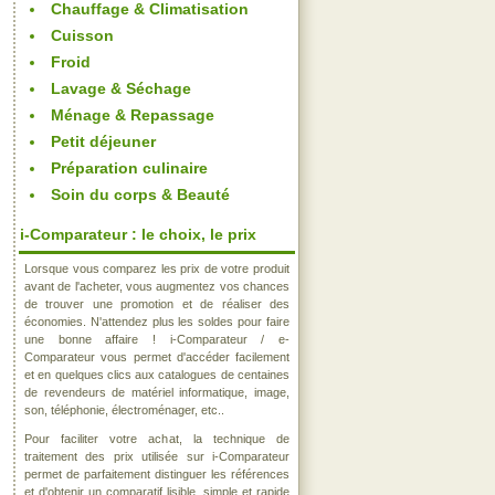
Chauffage & Climatisation
Cuisson
Froid
Lavage & Séchage
Ménage & Repassage
Petit déjeuner
Préparation culinaire
Soin du corps & Beauté
i-Comparateur : le choix, le prix
Lorsque vous comparez les prix de votre produit
avant de l'acheter, vous augmentez vos chances
de trouver une promotion et de réaliser des
économies. N'attendez plus les soldes pour faire
une bonne affaire ! i-Comparateur / e-
Comparateur vous permet d'accéder facilement
et en quelques clics aux catalogues de centaines
de revendeurs de matériel informatique, image,
son, téléphonie, électroménager, etc..
Pour faciliter votre achat, la technique de
traitement des prix utilisée sur i-Comparateur
permet de parfaitement distinguer les références
et d'obtenir un comparatif lisible, simple et rapide