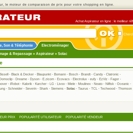
r, le moteur de comparaison de prix pour votre shopping en ligne.
Achat Aspirateur en ligne : le meilleur r
Cherch
e, Son & Téléphonie
Electroménager
nage & Repassage
»
Aspirateur
» Solac
te
Bissell
-
Black & Decker
-
Blaupunkt
-
Bomann
-
Bosch
-
Brandt
-
Candy
-
Clatronic
-
Domoclip
-
Dreame
-
Dyson
-
E.zicom
-
Ecovacs
-
Electrolux
-
eufy
-
EzViz
-
Fagor
-
over
-
iRobot
-
Kalorik
-
Karcher
-
LG
-
Livoo
-
Miele
-
Moulinex
-
Neato
-
Nilfisk
-
Oceanic
-
ung
-
Schneider
-
Severin
-
Shark
-
Siemens
-
Solac
-
Taurus
-
TCL
-
Techwood
-
Thomson
LEUR PRIX
POPULARITÉ UTILISATEUR
POPULARITÉ VENDEUR