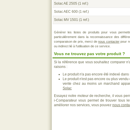
Solac AE 2505
(1 ref.)
Solac AEC 600
(1 ref.)
Solac MV 1501
(1 ref.)
Générer les listes de produits pour vous permett
particulièrement dans la reconnaissance des différ
comparaison de prix, merci de
nous contacter
pour no
ou indirect lié à l'utilisation de ce service.
Vous ne trouvez pas votre produit ?
Si la référence que vous souhaitez comparer n'
raisons :
Le produit n'a pas encore été indexé dans n
Le produit n'est pas encore ou plus vendu
vente chez au moins un marchand appara
Solac
Essayez notre moteur de recherche, il vous perm
i-Comparateur vous permet de trouver tous les
améliorer nos services, vous pouvez
nous conta