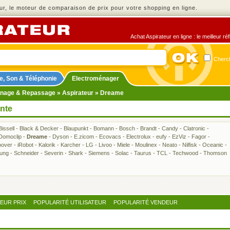
r, le moteur de comparaison de prix pour votre shopping en ligne.
Achat Aspirateur en ligne : le meilleur r
Cherch
e, Son & Téléphonie
Electroménager
nage & Repassage
»
Aspirateur
» Dreame
ente
Bissell
-
Black & Decker
-
Blaupunkt
-
Bomann
-
Bosch
-
Brandt
-
Candy
-
Clatronic
-
Domoclip
-
Dreame
-
Dyson
-
E.zicom
-
Ecovacs
-
Electrolux
-
eufy
-
EzViz
-
Fagor
-
over
-
iRobot
-
Kalorik
-
Karcher
-
LG
-
Livoo
-
Miele
-
Moulinex
-
Neato
-
Nilfisk
-
Oceanic
-
ung
-
Schneider
-
Severin
-
Shark
-
Siemens
-
Solac
-
Taurus
-
TCL
-
Techwood
-
Thomson
LEUR PRIX
POPULARITÉ UTILISATEUR
POPULARITÉ VENDEUR