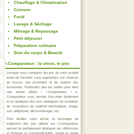
Chauffage & Climatisation
Cuisson
Froid
Lavage & Séchage
Ménage & Repassage
Petit déjeuner
Préparation culinaire
Soin du corps & Beauté
i-Comparateur : le choix, le prix
Lorsque vous comparez les prix de votre produit
avant de l'acheter, vous augmentez vos chances
de trouver une promotion et de réaliser des
économies. N'attendez plus les soldes pour faire
une bonne affaire ! i-Comparateur / e-
Comparateur vous permet d'accéder facilement
et en quelques clics aux catalogues de centaines
de revendeurs de matériel informatique, image,
son, téléphonie, électroménager, etc..
Pour faciliter votre achat, la technique de
traitement des prix utilisée sur i-Comparateur
permet de parfaitement distinguer les références
et d'obtenir un comparatif lisible, simple et rapide