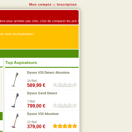
Mon compte
::
Inscription
éflexe pour acheter pas cher, c'est de comparer les prix !
er dans les Aspirateurs
Top Aspirateurs
Dyson V15 Detect Absolute
14 Ref.
569,99 €
Dyson Gen5 Detect
7 Ref.
799,00 €
Dyson V10 Absolute
12 Ref.
379,00 €