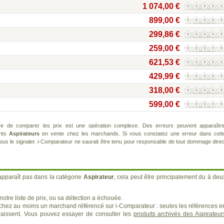
1 074,00 €
899,00 €
299,86 €
259,00 €
621,53 €
429,99 €
318,00 €
599,00 €
re de comparer les prix est une opération complexe. Des erreurs peuvent apparaître
ents
Aspirateurs
en vente chez les marchands. Si vous constatez une erreur dans cett
us le signaler. i-Comparateur ne saurait être tenu pour responsable de tout dommage direc
apparaît pas dans la catégorie
Aspirateur
, cela peut être principalement du à deu
otre liste de prix, ou sa détection a échouée.
 chez au moins un marchand référencé sur i-Comparateur : seules les références e
issent. Vous pouvez essayer de consulter les
produits archivés des Aspirateur