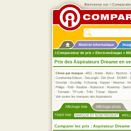
Bienvenue sur i-Comparateu
Matériel informatique
Imag
i-Comparateur de prix
»
Electroménager
»
Mé
Prix des Aspirateurs Dreame en v
Choix par marque
:
AEG
-
Ariete
-
Beko
-
Bestron
-
Continental Edison
-
DeLonghi
-
Dirt Devil
-
DOMO
-
Gorenje
-
Grundig
-
H.Koenig
-
Harper
-
Hisense
-
Ho
Philips
-
Polti
-
Realme
-
Roborock
-
Rowenta
-
Sams
-
Tornado
-
TP-Link
-
Trifo
-
Tristar
-
Xiaomi
Voir toutes les marques des Aspirateurs
Affichage liste
Affichage photo
TRIER PAR :
MARQUE ET NOM PRODUIT
MEIL
Comparer les prix : Aspirateur Dreame