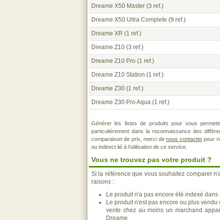
Dreame X50 Master
(3 ref.)
Dreame X50 Ultra Complete
(9 ref.)
Dreame XR
(1 ref.)
Dreame Z10
(3 ref.)
Dreame Z10 Pro
(1 ref.)
Dreame Z10 Station
(1 ref.)
Dreame Z30
(1 ref.)
Dreame Z30 Pro Aqua
(1 ref.)
Générer les listes de produits pour vous permett
particulièrement dans la reconnaissance des différ
comparaison de prix, merci de
nous contacter
pour no
ou indirect lié à l'utilisation de ce service.
Vous ne trouvez pas votre produit ?
Si la référence que vous souhaitez comparer n'
raisons :
Le produit n'a pas encore été indexé dans n
Le produit n'est pas encore ou plus vendu
vente chez au moins un marchand appara
Dreame