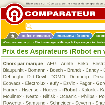
Bienvenue sur i-Comparateur, le moteur de comparaison de
Matériel informatique
Image, Son & Téléphonie
Elect
i-Comparateur de prix
»
Electroménager
»
Ménage & Repassage
»
Aspirateu
Prix des Aspirateurs iRobot en 
Choix par marque
:
AEG
-
Ariete
-
Beko
-
Bestr
Blaupunkt
-
Bomann
-
Bosch
-
Brandt
-
Candy
-
DeLonghi
-
Dirt Devil
-
DOMO
-
Domoclip
-
Drea
Ecovacs
-
Electrolux
-
eufy
-
EzViz
-
Fagor
-
Gor
Harper
-
Hisense
-
Hoover
-
iRobot
-
Kalorik
-
Ka
Moulinex
-
Neato
-
Nilfisk
-
Oceanic
-
Philips
-
Pol
Rowenta
-
Samsung
-
Schneider
-
Severin
-
Sha