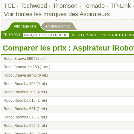
TCL
-
Techwood
-
Thomson
-
Tornado
-
TP-Link
Voir toutes les marques des Aspirateurs
Affichage liste
Affichage photo
TRIER PAR :
MARQUE ET NOM PRODUIT
MEILLEUR PRIX
POPULARITÉ UTILIS
Comparer les prix : Aspirateur iRobo
iRobot Braava 390T
(2 ref.)
iRobot Braava Jet 250
(1 ref.)
iRobot Braava jet m6
(6 ref.)
iRobot Roomba 105
(9 ref.)
iRobot Roomba 205
(4 ref.)
iRobot Roomba 615
(1 ref.)
iRobot Roomba 631
(1 ref.)
iRobot Roomba 676
(1 ref.)
iRobot Roomba 692
(1 ref.)