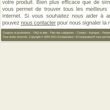
votre produit. Bien plus efficace que de si
vous permet de trouver tous les meilleurs 
Internet. Si vous souhaitez nous aider à a
pouvez
nous contacter
pour nous signaler la
Coupons et promotions
::
FAQ et aide
::
Plan des catégories
::
Contact
::
A propos
::
Parten
Tous droits réservés. Copyright © 2003-2021 iComparateur / eComparateur® vous perme