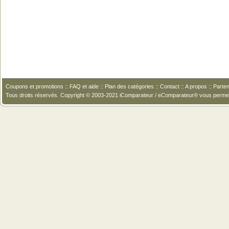
Coupons et promotions
::
FAQ et aide
::
Plan des catégories
::
Contact
::
A propos
::
Parten
Tous droits réservés. Copyright © 2003-2021 iComparateur / eComparateur® vous perme