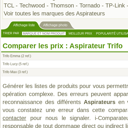
TCL
-
Techwood
-
Thomson
-
Tornado
-
TP-Link
Voir toutes les marques des Aspirateurs
Affichage liste
Affichage photo
TRIER PAR :
MARQUE ET NOM PRODUIT
MEILLEUR PRIX
POPULARITÉ UTILIS
Comparer les prix : Aspirateur Trifo
Trifo Emma
(2 ref.)
Trifo Lucy
(5 ref.)
Trifo Max
(3 ref.)
Générer les listes de produits pour vous permett
opération complexe. Des erreurs peuvent appara
reconnaissance des différents
Aspirateurs
en v
vous constatez une erreur dans cette compar
contacter
pour nous le signaler. i-Comparate
responsable de tout dommage direct ou indirect lié 