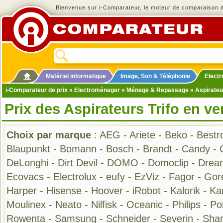
Bienvenue sur i-Comparateur, le moteur de comparaison de
Matériel informatique
Image, Son & Téléphonie
Elect
i-Comparateur de prix
»
Electroménager
»
Ménage & Repassage
»
Aspirateu
Prix des Aspirateurs Trifo en ve
Choix par marque
:
AEG
-
Ariete
-
Beko
-
Bestr
Blaupunkt
-
Bomann
-
Bosch
-
Brandt
-
Candy
-
DeLonghi
-
Dirt Devil
-
DOMO
-
Domoclip
-
Drea
Ecovacs
-
Electrolux
-
eufy
-
EzViz
-
Fagor
-
Gor
Harper
-
Hisense
-
Hoover
-
iRobot
-
Kalorik
-
Ka
Moulinex
-
Neato
-
Nilfisk
-
Oceanic
-
Philips
-
Pol
Rowenta
-
Samsung
-
Schneider
-
Severin
-
Sha