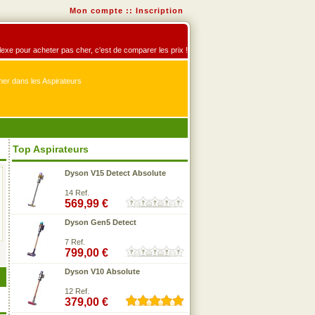
Mon compte
::
Inscription
éflexe pour acheter pas cher, c'est de comparer les prix !
er dans les Aspirateurs
Top Aspirateurs
Dyson V15 Detect Absolute
14 Ref.
569,99 €
Dyson Gen5 Detect
7 Ref.
799,00 €
Dyson V10 Absolute
12 Ref.
379,00 €