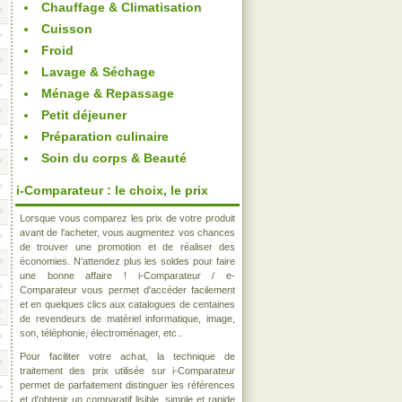
Chauffage & Climatisation
Cuisson
Froid
Lavage & Séchage
Ménage & Repassage
Petit déjeuner
Préparation culinaire
Soin du corps & Beauté
i-Comparateur : le choix, le prix
Lorsque vous comparez les prix de votre produit
avant de l'acheter, vous augmentez vos chances
de trouver une promotion et de réaliser des
économies. N'attendez plus les soldes pour faire
une bonne affaire ! i-Comparateur / e-
Comparateur vous permet d'accéder facilement
et en quelques clics aux catalogues de centaines
de revendeurs de matériel informatique, image,
son, téléphonie, électroménager, etc..
Pour faciliter votre achat, la technique de
traitement des prix utilisée sur i-Comparateur
permet de parfaitement distinguer les références
et d'obtenir un comparatif lisible, simple et rapide