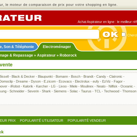
r, le moteur de comparaison de prix pour votre shopping en ligne.
Achat Aspirateur en ligne : le meilleur r
Cherch
e, Son & Téléphonie
Electroménager
nage & Repassage
»
Aspirateur
» Roborock
 vente
Bissell
-
Black & Decker
-
Blaupunkt
-
Bomann
-
Bosch
-
Brandt
-
Candy
-
Clatronic
-
Domoclip
-
Dreame
-
Dyson
-
E.zicom
-
Ecovacs
-
Electrolux
-
eufy
-
EzViz
-
Fagor
-
over
-
iRobot
-
Kalorik
-
Karcher
-
LG
-
Livoo
-
Miele
-
Moulinex
-
Neato
-
Nilfisk
-
Oceanic
-
sung
-
Schneider
-
Severin
-
Shark
-
Siemens
-
Solac
-
Taurus
-
TCL
-
Techwood
-
Thomson
LEUR PRIX
POPULARITÉ UTILISATEUR
POPULARITÉ VENDEUR
ck