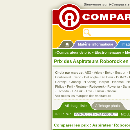
Bienvenue sur i-Comparateu
Matériel informatique
Imag
i-Comparateur de prix
»
Electroménager
»
Mé
Prix des Aspirateurs Roborock en
Choix par marque
:
AEG
-
Ariete
-
Beko
-
Bestron
-
Continental Edison
-
DeLonghi
-
Dirt Devil
-
DOMO
-
Gorenje
-
Grundig
-
H.Koenig
-
Harper
-
Hisense
-
Ho
Philips
-
Polti
-
Realme
-
Roborock
-
Rowenta
-
Sam
-
Tornado
-
TP-Link
-
Trifo
-
Tristar
-
Xiaomi
Voir toutes les marques des Aspirateurs
Affichage liste
Affichage photo
TRIER PAR :
MARQUE ET NOM PRODUIT
MEIL
Comparer les prix : Aspirateur Roboro