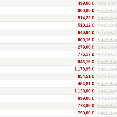
499,00 €
800,00 €
514,22 €
518,12 €
646,94 €
600,16 €
279,00 €
776,17 €
943,16 €
1 178,95 €
854,51 €
454,81 €
1 139,00 €
999,00 €
773,86 €
799,00 €