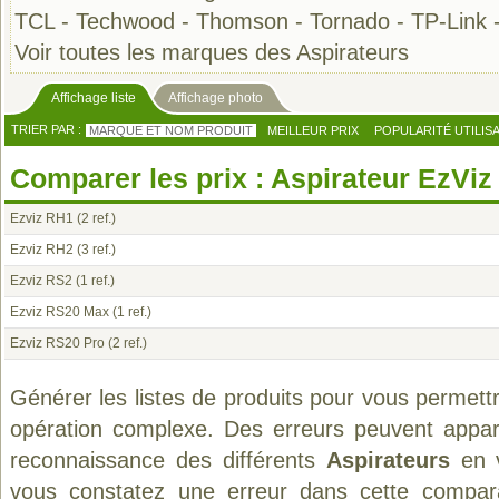
TCL
-
Techwood
-
Thomson
-
Tornado
-
TP-Link
Voir toutes les marques des Aspirateurs
Affichage liste
Affichage photo
TRIER PAR :
MARQUE ET NOM PRODUIT
MEILLEUR PRIX
POPULARITÉ UTILIS
Comparer les prix : Aspirateur EzViz
Ezviz RH1
(2 ref.)
Ezviz RH2
(3 ref.)
Ezviz RS2
(1 ref.)
Ezviz RS20 Max
(1 ref.)
Ezviz RS20 Pro
(2 ref.)
Générer les listes de produits pour vous permett
opération complexe. Des erreurs peuvent appara
reconnaissance des différents
Aspirateurs
en v
vous constatez une erreur dans cette compar