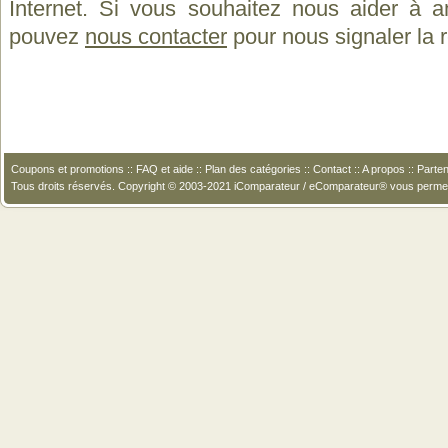
Internet. Si vous souhaitez nous aider à a
pouvez
nous contacter
pour nous signaler la
Coupons et promotions
::
FAQ et aide
::
Plan des catégories
::
Contact
::
A propos
::
Parten
Tous droits réservés. Copyright © 2003-2021 iComparateur / eComparateur® vous perme