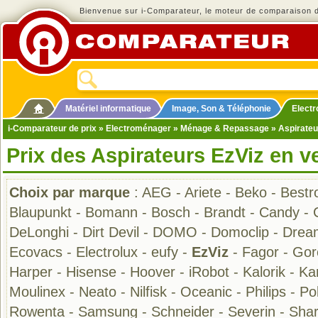
Bienvenue sur i-Comparateur, le moteur de comparaison de
Matériel informatique
Image, Son & Téléphonie
Elect
i-Comparateur de prix
»
Electroménager
»
Ménage & Repassage
»
Aspirateu
Prix des Aspirateurs EzViz en v
Choix par marque
:
AEG
-
Ariete
-
Beko
-
Bestr
Blaupunkt
-
Bomann
-
Bosch
-
Brandt
-
Candy
-
DeLonghi
-
Dirt Devil
-
DOMO
-
Domoclip
-
Drea
Ecovacs
-
Electrolux
-
eufy
-
EzViz
-
Fagor
-
Gor
Harper
-
Hisense
-
Hoover
-
iRobot
-
Kalorik
-
Ka
Moulinex
-
Neato
-
Nilfisk
-
Oceanic
-
Philips
-
Pol
Rowenta
-
Samsung
-
Schneider
-
Severin
-
Sha