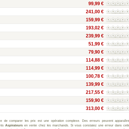
99,99 €
241,00 €
159,99 €
193,02 €
239,99 €
51,99 €
79,90 €
114,88 €
114,99 €
100,78 €
139,99 €
217,55 €
159,90 €
313,00 €
re de comparer les prix est une opération complexe. Des erreurs peuvent apparaître
ents
Aspirateurs
en vente chez les marchands. Si vous constatez une erreur dans cett