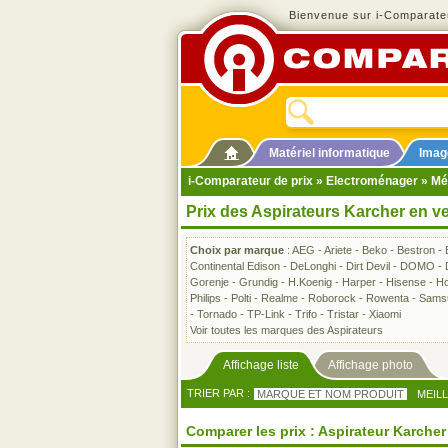
Bienvenue sur i-Comparateu
Matériel informatique
Imag
i-Comparateur de prix
»
Electroménager
»
Mé
Prix des Aspirateurs Karcher en v
Choix par marque
:
AEG
-
Ariete
-
Beko
-
Bestron
-
Continental Edison
-
DeLonghi
-
Dirt Devil
-
DOMO
-
Gorenje
-
Grundig
-
H.Koenig
-
Harper
-
Hisense
-
Ho
Philips
-
Polti
-
Realme
-
Roborock
-
Rowenta
-
Sams
-
Tornado
-
TP-Link
-
Trifo
-
Tristar
-
Xiaomi
Voir toutes les marques des Aspirateurs
Affichage liste
Affichage photo
TRIER PAR :
MARQUE ET NOM PRODUIT
MEIL
Comparer les prix : Aspirateur Karcher