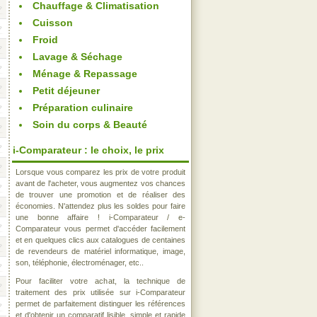
Chauffage & Climatisation
Cuisson
Froid
Lavage & Séchage
Ménage & Repassage
Petit déjeuner
Préparation culinaire
Soin du corps & Beauté
i-Comparateur : le choix, le prix
Lorsque vous comparez les prix de votre produit
avant de l'acheter, vous augmentez vos chances
de trouver une promotion et de réaliser des
économies. N'attendez plus les soldes pour faire
une bonne affaire ! i-Comparateur / e-
Comparateur vous permet d'accéder facilement
et en quelques clics aux catalogues de centaines
de revendeurs de matériel informatique, image,
son, téléphonie, électroménager, etc..
Pour faciliter votre achat, la technique de
traitement des prix utilisée sur i-Comparateur
permet de parfaitement distinguer les références
et d'obtenir un comparatif lisible, simple et rapide