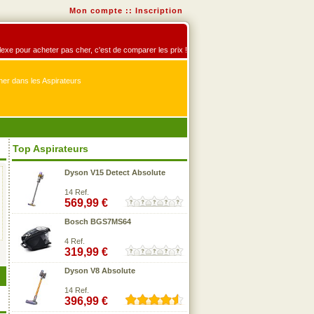
Mon compte
::
Inscription
éflexe pour acheter pas cher, c'est de comparer les prix !
er dans les Aspirateurs
Top Aspirateurs
Dyson V15 Detect Absolute
14 Ref.
569,99 €
Bosch BGS7MS64
4 Ref.
319,99 €
Dyson V8 Absolute
14 Ref.
396,99 €