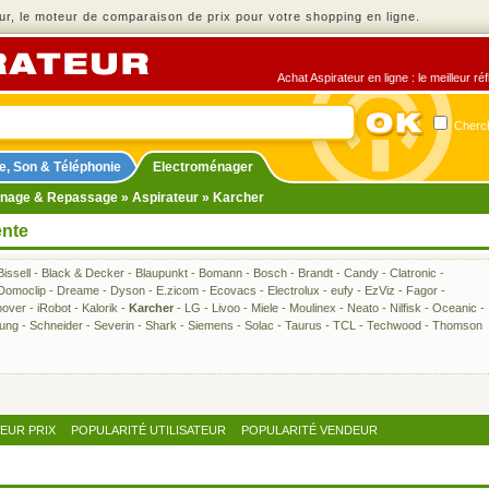
r, le moteur de comparaison de prix pour votre shopping en ligne.
Achat Aspirateur en ligne : le meilleur r
Cherch
e, Son & Téléphonie
Electroménager
nage & Repassage
»
Aspirateur
» Karcher
ente
Bissell
-
Black & Decker
-
Blaupunkt
-
Bomann
-
Bosch
-
Brandt
-
Candy
-
Clatronic
-
Domoclip
-
Dreame
-
Dyson
-
E.zicom
-
Ecovacs
-
Electrolux
-
eufy
-
EzViz
-
Fagor
-
over
-
iRobot
-
Kalorik
-
Karcher
-
LG
-
Livoo
-
Miele
-
Moulinex
-
Neato
-
Nilfisk
-
Oceanic
-
ung
-
Schneider
-
Severin
-
Shark
-
Siemens
-
Solac
-
Taurus
-
TCL
-
Techwood
-
Thomson
LEUR PRIX
POPULARITÉ UTILISATEUR
POPULARITÉ VENDEUR