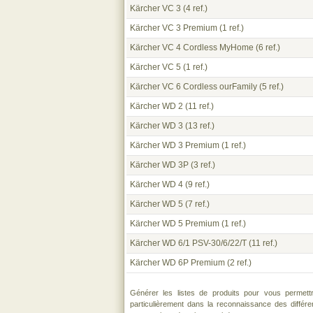
Kärcher VC 3
(4 ref.)
Kärcher VC 3 Premium
(1 ref.)
Kärcher VC 4 Cordless MyHome
(6 ref.)
Kärcher VC 5
(1 ref.)
Kärcher VC 6 Cordless ourFamily
(5 ref.)
Kärcher WD 2
(11 ref.)
Kärcher WD 3
(13 ref.)
Kärcher WD 3 Premium
(1 ref.)
Kärcher WD 3P
(3 ref.)
Kärcher WD 4
(9 ref.)
Kärcher WD 5
(7 ref.)
Kärcher WD 5 Premium
(1 ref.)
Kärcher WD 6/1 PSV-30/6/22/T
(11 ref.)
Kärcher WD 6P Premium
(2 ref.)
Générer les listes de produits pour vous permett
particulièrement dans la reconnaissance des différ