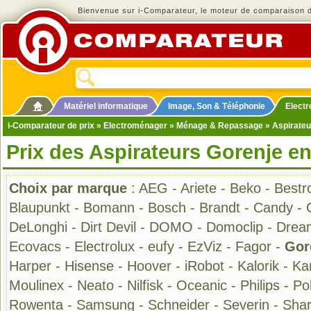
Bienvenue sur i-Comparateur, le moteur de comparaison de
Matériel informatique
Image, Son & Téléphonie
Elect
i-Comparateur de prix
»
Electroménager
»
Ménage & Repassage
»
Aspirateu
Prix des Aspirateurs Gorenje e
Choix par marque
:
AEG
-
Ariete
-
Beko
-
Bestr
Blaupunkt
-
Bomann
-
Bosch
-
Brandt
-
Candy
-
DeLonghi
-
Dirt Devil
-
DOMO
-
Domoclip
-
Drea
Ecovacs
-
Electrolux
-
eufy
-
EzViz
-
Fagor
-
Gor
Harper
-
Hisense
-
Hoover
-
iRobot
-
Kalorik
-
Ka
Moulinex
-
Neato
-
Nilfisk
-
Oceanic
-
Philips
-
Pol
Rowenta
-
Samsung
-
Schneider
-
Severin
-
Sha