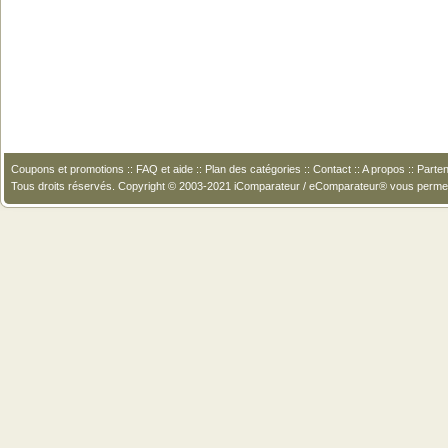
Coupons et promotions
::
FAQ et aide
::
Plan des catégories
::
Contact
::
A propos
::
Parten
Tous droits réservés. Copyright © 2003-2021 iComparateur / eComparateur® vous perme