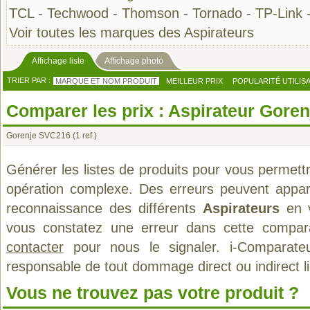
TCL
-
Techwood
-
Thomson
-
Tornado
-
TP-Link
Voir toutes les marques des Aspirateurs
Affichage liste
Affichage photo
TRIER PAR :
MARQUE ET NOM PRODUIT
MEILLEUR PRIX
POPULARITÉ UTILIS
Comparer les prix : Aspirateur Goren
Gorenje SVC216
(1 ref.)
Générer les listes de produits pour vous permett
opération complexe. Des erreurs peuvent appara
reconnaissance des différents
Aspirateurs
en v
vous constatez une erreur dans cette compar
contacter
pour nous le signaler. i-Comparate
responsable de tout dommage direct ou indirect lié 
Vous ne trouvez pas votre produit ?