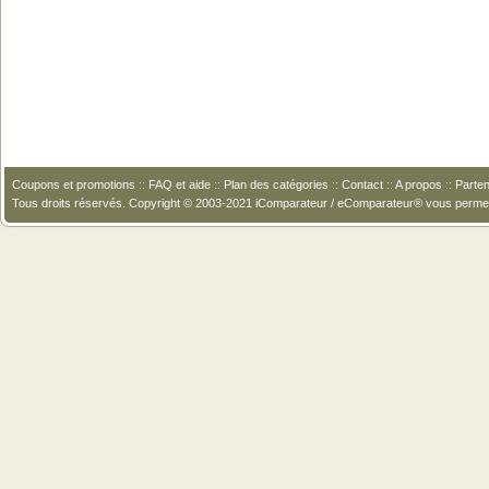
Coupons et promotions
::
FAQ et aide
::
Plan des catégories
::
Contact
::
A propos
::
Parten
Tous droits réservés. Copyright © 2003-2021 iComparateur / eComparateur® vous perme