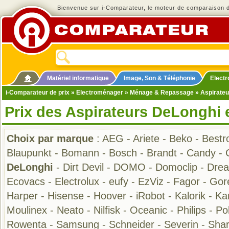
Bienvenue sur i-Comparateur, le moteur de comparaison de
Matériel informatique
Image, Son & Téléphonie
Elect
i-Comparateur de prix
»
Electroménager
»
Ménage & Repassage
»
Aspirateu
Prix des Aspirateurs DeLonghi 
Choix par marque
:
AEG
-
Ariete
-
Beko
-
Bestr
Blaupunkt
-
Bomann
-
Bosch
-
Brandt
-
Candy
-
DeLonghi
-
Dirt Devil
-
DOMO
-
Domoclip
-
Dre
Ecovacs
-
Electrolux
-
eufy
-
EzViz
-
Fagor
-
Gor
Harper
-
Hisense
-
Hoover
-
iRobot
-
Kalorik
-
Ka
Moulinex
-
Neato
-
Nilfisk
-
Oceanic
-
Philips
-
Pol
Rowenta
-
Samsung
-
Schneider
-
Severin
-
Sha