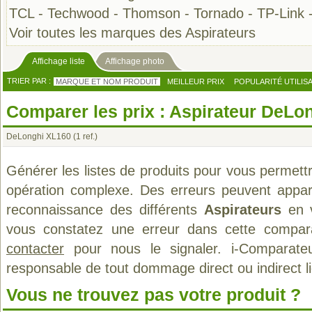
TCL
-
Techwood
-
Thomson
-
Tornado
-
TP-Link
Voir toutes les marques des Aspirateurs
Affichage liste
Affichage photo
TRIER PAR :
MARQUE ET NOM PRODUIT
MEILLEUR PRIX
POPULARITÉ UTILIS
Comparer les prix : Aspirateur DeLo
DeLonghi XL160
(1 ref.)
Générer les listes de produits pour vous permett
opération complexe. Des erreurs peuvent appara
reconnaissance des différents
Aspirateurs
en v
vous constatez une erreur dans cette compar
contacter
pour nous le signaler. i-Comparate
responsable de tout dommage direct ou indirect lié 
Vous ne trouvez pas votre produit ?