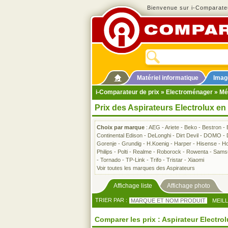
Bienvenue sur i-Comparateu
Matériel informatique
Imag
i-Comparateur de prix
»
Electroménager
»
Mé
Prix des Aspirateurs Electrolux en
Choix par marque
:
AEG
-
Ariete
-
Beko
-
Bestron
-
Continental Edison
-
DeLonghi
-
Dirt Devil
-
DOMO
-
Gorenje
-
Grundig
-
H.Koenig
-
Harper
-
Hisense
-
Ho
Philips
-
Polti
-
Realme
-
Roborock
-
Rowenta
-
Sams
-
Tornado
-
TP-Link
-
Trifo
-
Tristar
-
Xiaomi
Voir toutes les marques des Aspirateurs
Affichage liste
Affichage photo
TRIER PAR :
MARQUE ET NOM PRODUIT
MEIL
Comparer les prix : Aspirateur Electro