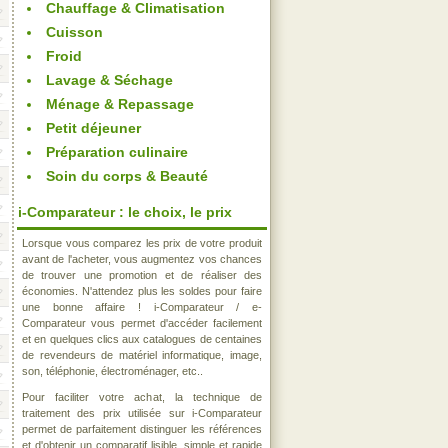
Chauffage & Climatisation
Cuisson
Froid
Lavage & Séchage
Ménage & Repassage
Petit déjeuner
Préparation culinaire
Soin du corps & Beauté
i-Comparateur : le choix, le prix
Lorsque vous comparez les prix de votre produit
avant de l'acheter, vous augmentez vos chances
de trouver une promotion et de réaliser des
économies. N'attendez plus les soldes pour faire
une bonne affaire ! i-Comparateur / e-
Comparateur vous permet d'accéder facilement
et en quelques clics aux catalogues de centaines
de revendeurs de matériel informatique, image,
son, téléphonie, électroménager, etc..
Pour faciliter votre achat, la technique de
traitement des prix utilisée sur i-Comparateur
permet de parfaitement distinguer les références
et d'obtenir un comparatif lisible, simple et rapide