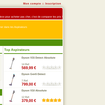
Mon compte
::
Inscription
éflexe pour acheter pas cher, c'est de comparer les prix !
er dans les Aspirateurs
Top Aspirateurs
Dyson V15 Detect Absolute
14 Ref.
569,99 €
Dyson Gen5 Detect
7 Ref.
799,00 €
Dyson V10 Absolute
12 Ref.
379,00 €