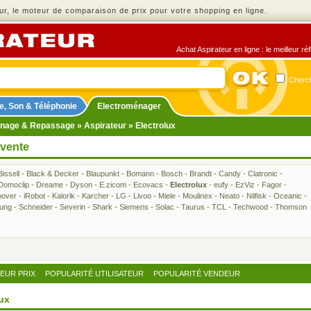
r, le moteur de comparaison de prix pour votre shopping en ligne.
Achat Aspirateur en ligne : le meilleur r
Cherch
e, Son & Téléphonie
Electroménager
nage & Repassage
»
Aspirateur
» Electrolux
 vente
Bissell
-
Black & Decker
-
Blaupunkt
-
Bomann
-
Bosch
-
Brandt
-
Candy
-
Clatronic
-
Domoclip
-
Dreame
-
Dyson
-
E.zicom
-
Ecovacs
-
Electrolux
-
eufy
-
EzViz
-
Fagor
-
over
-
iRobot
-
Kalorik
-
Karcher
-
LG
-
Livoo
-
Miele
-
Moulinex
-
Neato
-
Nilfisk
-
Oceanic
-
ung
-
Schneider
-
Severin
-
Shark
-
Siemens
-
Solac
-
Taurus
-
TCL
-
Techwood
-
Thomson
LEUR PRIX
POPULARITÉ UTILISATEUR
POPULARITÉ VENDEUR
lux