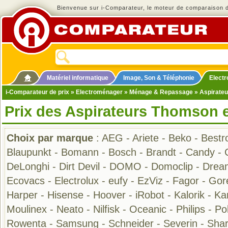
Bienvenue sur i-Comparateur, le moteur de comparaison de
Matériel informatique
Image, Son & Téléphonie
Elect
i-Comparateur de prix
»
Electroménager
»
Ménage & Repassage
»
Aspirateu
Prix des Aspirateurs Thomson 
Choix par marque
:
AEG
-
Ariete
-
Beko
-
Bestr
Blaupunkt
-
Bomann
-
Bosch
-
Brandt
-
Candy
-
DeLonghi
-
Dirt Devil
-
DOMO
-
Domoclip
-
Drea
Ecovacs
-
Electrolux
-
eufy
-
EzViz
-
Fagor
-
Gor
Harper
-
Hisense
-
Hoover
-
iRobot
-
Kalorik
-
Ka
Moulinex
-
Neato
-
Nilfisk
-
Oceanic
-
Philips
-
Pol
Rowenta
-
Samsung
-
Schneider
-
Severin
-
Sha