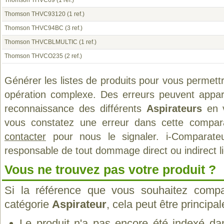
Thomson THVC69
(1 ref.)
Thomson THVC93120
(1 ref.)
Thomson THVC94BC
(3 ref.)
Thomson THVCBLMULTIC
(1 ref.)
Thomson THVCO235
(2 ref.)
Générer les listes de produits pour vous permett
opération complexe. Des erreurs peuvent appara
reconnaissance des différents
Aspirateurs
en v
vous constatez une erreur dans cette compar
contacter
pour nous le signaler. i-Comparate
responsable de tout dommage direct ou indirect lié 
Vous ne trouvez pas votre produit ?
Si la référence que vous souhaitez compa
catégorie
Aspirateur
, cela peut être principa
Le produit n'a pas encore été indexé dan