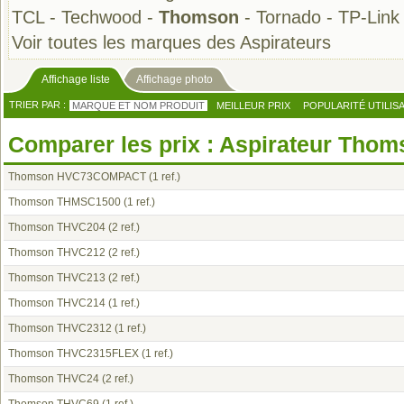
TCL
-
Techwood
-
Thomson
-
Tornado
-
TP-Link
Voir toutes les marques des Aspirateurs
Affichage liste
Affichage photo
TRIER PAR :
MARQUE ET NOM PRODUIT
MEILLEUR PRIX
POPULARITÉ UTILIS
Comparer les prix : Aspirateur Tho
Thomson HVC73COMPACT
(1 ref.)
Thomson THMSC1500
(1 ref.)
Thomson THVC204
(2 ref.)
Thomson THVC212
(2 ref.)
Thomson THVC213
(2 ref.)
Thomson THVC214
(1 ref.)
Thomson THVC2312
(1 ref.)
Thomson THVC2315FLEX
(1 ref.)
Thomson THVC24
(2 ref.)