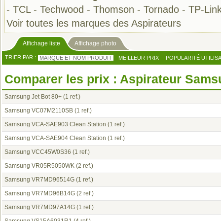
-
TCL
-
Techwood
-
Thomson
-
Tornado
-
TP-Lin
Voir toutes les marques des Aspirateurs
Affichage liste
Affichage photo
TRIER PAR :
MARQUE ET NOM PRODUIT
MEILLEUR PRIX
POPULARITÉ UTILIS
Comparer les prix : Aspirateur Sam
Samsung Jet Bot 80+
(1 ref.)
Samsung VC07M2110SB
(1 ref.)
Samsung VCA-SAE903 Clean Station
(1 ref.)
Samsung VCA-SAE904 Clean Station
(1 ref.)
Samsung VCC45W0S36
(1 ref.)
Samsung VR05R5050WK
(2 ref.)
Samsung VR7MD96514G
(1 ref.)
Samsung VR7MD96B14G
(2 ref.)
Samsung VR7MD97A14G
(1 ref.)