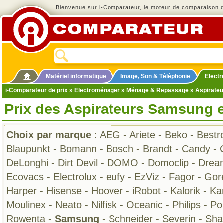
Bienvenue sur i-Comparateur, le moteur de comparaison de
Matériel informatique
Image, Son & Téléphonie
Elect
i-Comparateur de prix
»
Electroménager
»
Ménage & Repassage
»
Aspirateu
Prix des Aspirateurs Samsung 
Choix par marque
:
AEG
-
Ariete
-
Beko
-
Bestr
Blaupunkt
-
Bomann
-
Bosch
-
Brandt
-
Candy
-
DeLonghi
-
Dirt Devil
-
DOMO
-
Domoclip
-
Drea
Ecovacs
-
Electrolux
-
eufy
-
EzViz
-
Fagor
-
Gor
Harper
-
Hisense
-
Hoover
-
iRobot
-
Kalorik
-
Ka
Moulinex
-
Neato
-
Nilfisk
-
Oceanic
-
Philips
-
Pol
Rowenta
-
Samsung
-
Schneider
-
Severin
-
Sha