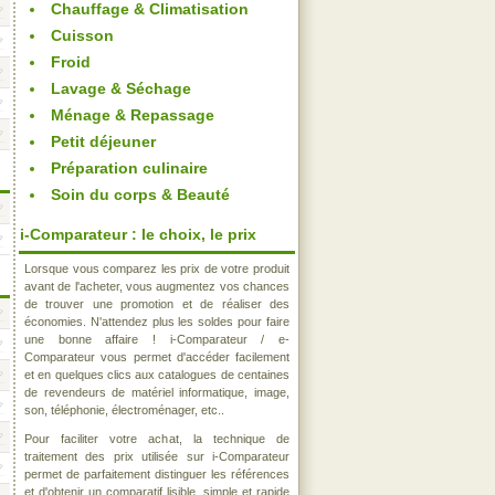
Chauffage & Climatisation
Cuisson
Froid
Lavage & Séchage
Ménage & Repassage
Petit déjeuner
Préparation culinaire
Soin du corps & Beauté
i-Comparateur : le choix, le prix
Lorsque vous comparez les prix de votre produit
avant de l'acheter, vous augmentez vos chances
de trouver une promotion et de réaliser des
économies. N'attendez plus les soldes pour faire
une bonne affaire ! i-Comparateur / e-
Comparateur vous permet d'accéder facilement
et en quelques clics aux catalogues de centaines
de revendeurs de matériel informatique, image,
son, téléphonie, électroménager, etc..
Pour faciliter votre achat, la technique de
traitement des prix utilisée sur i-Comparateur
permet de parfaitement distinguer les références
et d'obtenir un comparatif lisible, simple et rapide