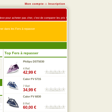
Mon compte
::
Inscription
flexe pour acheter pas cher, c'est de comparer les prix !
er dans les Fers à repasser
Top Fers à repasser
Philips DST5030
4 Ref.
42,99 €
Calor FV 5715
7 Ref.
34,99 €
Calor FV 6830
8 Ref.
60,00 €