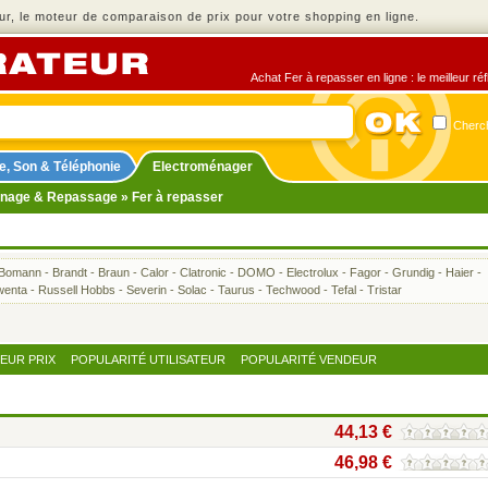
r, le moteur de comparaison de prix pour votre shopping en ligne.
Achat Fer à repasser en ligne : le meilleur ré
Cherch
e, Son & Téléphonie
Electroménager
nage & Repassage
» Fer à repasser
Bomann
-
Brandt
-
Braun
-
Calor
-
Clatronic
-
DOMO
-
Electrolux
-
Fagor
-
Grundig
-
Haier
-
wenta
-
Russell Hobbs
-
Severin
-
Solac
-
Taurus
-
Techwood
-
Tefal
-
Tristar
LEUR PRIX
POPULARITÉ UTILISATEUR
POPULARITÉ VENDEUR
44,13 €
46,98 €