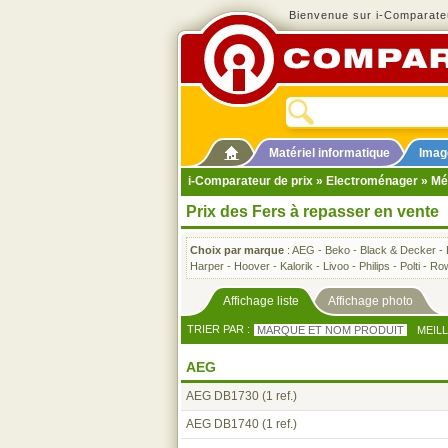
Bienvenue sur i-Comparateu
Matériel informatique
Imag
i-Comparateur de prix
»
Electroménager
»
Mé
Prix des Fers à repasser en vente
Choix par marque
:
AEG
-
Beko
-
Black & Decker
-
Harper
-
Hoover
-
Kalorik
-
Livoo
-
Philips
-
Polti
-
Ro
Affichage liste
Affichage photo
TRIER PAR :
MARQUE ET NOM PRODUIT
MEIL
AEG
AEG DB1730
(1 ref.)
AEG DB1740
(1 ref.)