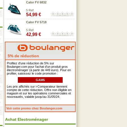
Calor FV 6832
5 Ref.
54,99 €
Calor FV 5718
5 Ref.
42,99 €
5% de réduction
Profitez d'une réduction de 5% sur
Boulanger.com pour l'achat d'un produit gros
électroménager (à partir de 449 euro). Pour en
profiter, saisissez le code promotion :
GAM5
Les prix affichés sur i-Comparateur tiennent
compte de cette réduction. Offre non éligible en
magasin et sur les opérations commerciales et
nouveautés, valable jusqu'au 31/05/24.
Voir cette promo chez Boulanger.com
Achat Electroménager