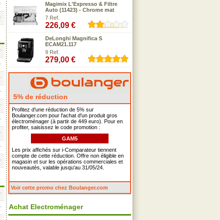
Magimix L'Expresso & Filtre
Auto (11423) - Chrome mat
7 Ref.
226,09 €
DeLonghi Magnifica S
ECAM21.117
9 Ref.
279,00 €
5% de réduction
Profitez d'une réduction de 5% sur
Boulanger.com pour l'achat d'un produit gros
électroménager (à partir de 449 euro). Pour en
profiter, saisissez le code promotion :
GAM5
Les prix affichés sur i-Comparateur tiennent
compte de cette réduction. Offre non éligible en
magasin et sur les opérations commerciales et
nouveautés, valable jusqu'au 31/05/24.
Voir cette promo chez Boulanger.com
Achat Electroménager