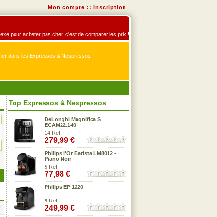
Mon compte
::
Inscription
lexe pour acheter pas cher, c'est de comparer les prix !
er dans les Expressos & Nespressos
Top Expressos & Nespressos
DeLonghi Magnifica S
ECAM22.140
14 Ref.
279,99 €
Philips l'Or Barista LM8012 -
Piano Noir
5 Ref.
77,98 €
Philips EP 1220
9 Ref.
249,99 €