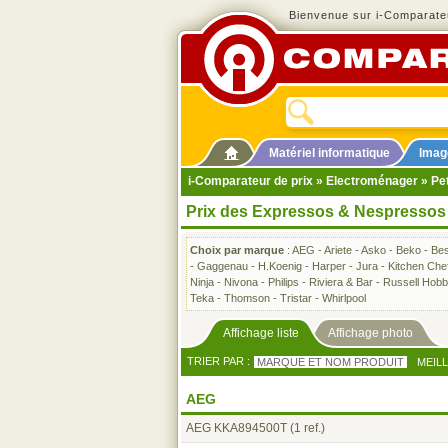
Bienvenue sur i-Comparateu
Matériel informatique
Imag
i-Comparateur de prix
»
Electroménager
»
Pet
Prix des Expressos & Nespressos
Choix par marque
:
AEG
-
Ariete
-
Asko
-
Beko
-
Bes
-
Gaggenau
-
H.Koenig
-
Harper
-
Jura
-
Kitchen Che
Ninja
-
Nivona
-
Philips
-
Riviera & Bar
-
Russell Hob
Teka
-
Thomson
-
Tristar
-
Whirlpool
Affichage liste
Affichage photo
TRIER PAR :
MARQUE ET NOM PRODUIT
MEIL
AEG
AEG KKA894500T
(1 ref.)