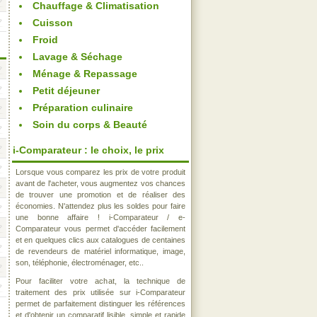
Chauffage & Climatisation
Cuisson
Froid
Lavage & Séchage
Ménage & Repassage
Petit déjeuner
Préparation culinaire
Soin du corps & Beauté
i-Comparateur : le choix, le prix
Lorsque vous comparez les prix de votre produit
avant de l'acheter, vous augmentez vos chances
de trouver une promotion et de réaliser des
économies. N'attendez plus les soldes pour faire
une bonne affaire ! i-Comparateur / e-
Comparateur vous permet d'accéder facilement
et en quelques clics aux catalogues de centaines
de revendeurs de matériel informatique, image,
son, téléphonie, électroménager, etc..
Pour faciliter votre achat, la technique de
traitement des prix utilisée sur i-Comparateur
permet de parfaitement distinguer les références
et d'obtenir un comparatif lisible, simple et rapide