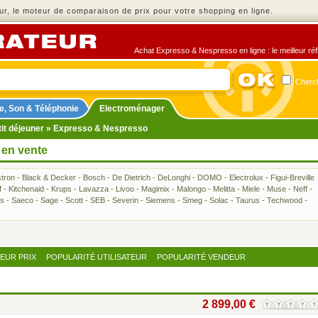
r, le moteur de comparaison de prix pour votre shopping en ligne.
Achat Expresso & Nespresso en ligne : le meilleur réf
Cherch
e, Son & Téléphonie
Electroménager
it déjeuner
» Expresso & Nespresso
 en vente
tron
-
Black & Decker
-
Bosch
-
De Dietrich
-
DeLonghi
-
DOMO
-
Electrolux
-
Figui-Breville
f
-
Kitchenaid
-
Krups
-
Lavazza
-
Livoo
-
Magimix
-
Malongo
-
Melitta
-
Miele
-
Muse
-
Neff
-
bs
-
Saeco
-
Sage
-
Scott
-
SEB
-
Severin
-
Siemens
-
Smeg
-
Solac
-
Taurus
-
Techwood
-
LEUR PRIX
POPULARITÉ UTILISATEUR
POPULARITÉ VENDEUR
2 899,00 €