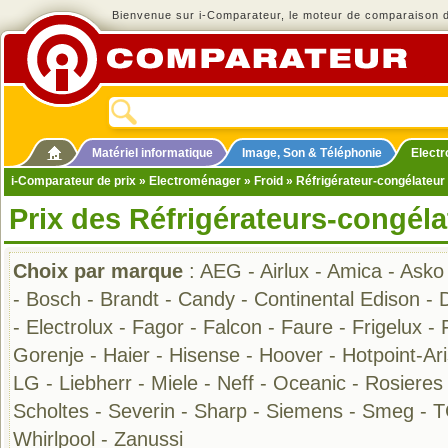
Bienvenue sur i-Comparateur, le moteur de comparaison de
Matériel informatique
Image, Son & Téléphonie
Elect
i-Comparateur de prix
»
Electroménager
»
Froid
» Réfrigérateur-congélateur
Prix des Réfrigérateurs-congéla
Choix par marque
:
AEG
-
Airlux
-
Amica
-
Asko
-
Bosch
-
Brandt
-
Candy
-
Continental Edison
-
-
Electrolux
-
Fagor
-
Falcon
-
Faure
-
Frigelux
-
Gorenje
-
Haier
-
Hisense
-
Hoover
-
Hotpoint-Ar
LG
-
Liebherr
-
Miele
-
Neff
-
Oceanic
-
Rosieres
Scholtes
-
Severin
-
Sharp
-
Siemens
-
Smeg
-
T
Whirlpool
-
Zanussi