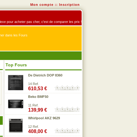
Mon compte
::
Inscription
éflexe pour acheter pas cher, c'est de comparer les prix !
er dans les Fours
Top Fours
De Dietrich DOP 8360
14 Ref.
610,53 €
Beko BMF50
11 Ref.
139,99 €
Whirlpool AKZ 9629
12 Ref.
408,00 €