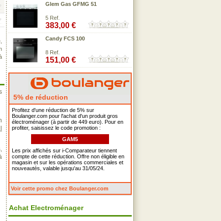
Glem Gas GFMG 51
5 Ref.
383,00 €
Candy FCS 100
,
n
8 Ref.
à
151,00 €
s
5% de réduction
Profitez d'une réduction de 5% sur
Boulanger.com pour l'achat d'un produit gros
n
électroménager (à partir de 449 euro). Pour en
l
profiter, saisissez le code promotion :
GAM5
,
Les prix affichés sur i-Comparateur tiennent
à
compte de cette réduction. Offre non éligible en
magasin et sur les opérations commerciales et
nouveautés, valable jusqu'au 31/05/24.
Voir cette promo chez Boulanger.com
Achat Electroménager