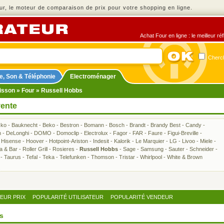
r, le moteur de comparaison de prix pour votre shopping en ligne.
Achat Four en ligne : le meilleur r
Cherch
e, Son & Téléphonie
Electroménager
isson
»
Four
» Russell Hobbs
vente
sko
-
Bauknecht
-
Beko
-
Bestron
-
Bomann
-
Bosch
-
Brandt
-
Brandy Best
-
Candy
-
h
-
DeLonghi
-
DOMO
-
Domoclip
-
Electrolux
-
Fagor
-
FAR
-
Faure
-
Figui-Breville
-
-
Hisense
-
Hoover
-
Hotpoint-Ariston
-
Indesit
-
Kalorik
-
Le Marquier
-
LG
-
Livoo
-
Miele
-
ra & Bar
-
Roller Grill
-
Rosieres
-
Russell Hobbs
-
Sage
-
Samsung
-
Sauter
-
Schneider
-
-
Taurus
-
Tefal
-
Teka
-
Telefunken
-
Thomson
-
Tristar
-
Whirlpool
-
White & Brown
LEUR PRIX
POPULARITÉ UTILISATEUR
POPULARITÉ VENDEUR
s