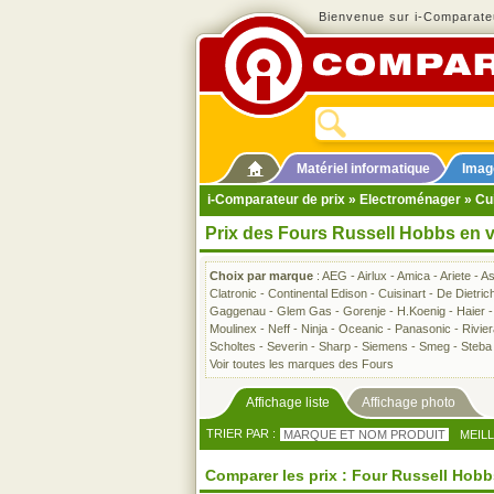
Bienvenue sur i-Comparateu
Matériel informatique
Imag
i-Comparateur de prix
»
Electroménager
»
Cu
Prix des Fours Russell Hobbs en 
Choix par marque
:
AEG
-
Airlux
-
Amica
-
Ariete
-
A
Clatronic
-
Continental Edison
-
Cuisinart
-
De Dietric
Gaggenau
-
Glem Gas
-
Gorenje
-
H.Koenig
-
Haier
Moulinex
-
Neff
-
Ninja
-
Oceanic
-
Panasonic
-
Rivie
Scholtes
-
Severin
-
Sharp
-
Siemens
-
Smeg
-
Steba
Voir toutes les marques des Fours
Affichage liste
Affichage photo
TRIER PAR :
MARQUE ET NOM PRODUIT
MEIL
Comparer les prix : Four Russell Hobb