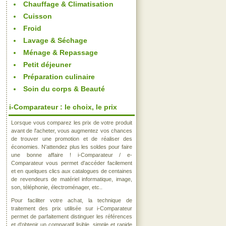
Chauffage & Climatisation
Cuisson
Froid
Lavage & Séchage
Ménage & Repassage
Petit déjeuner
Préparation culinaire
Soin du corps & Beauté
i-Comparateur : le choix, le prix
Lorsque vous comparez les prix de votre produit
avant de l'acheter, vous augmentez vos chances
de trouver une promotion et de réaliser des
économies. N'attendez plus les soldes pour faire
une bonne affaire ! i-Comparateur / e-
Comparateur vous permet d'accéder facilement
et en quelques clics aux catalogues de centaines
de revendeurs de matériel informatique, image,
son, téléphonie, électroménager, etc..
Pour faciliter votre achat, la technique de
traitement des prix utilisée sur i-Comparateur
permet de parfaitement distinguer les références
et d'obtenir un comparatif lisible, simple et rapide