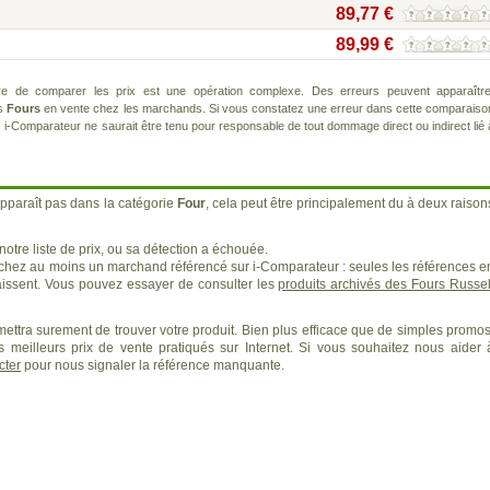
89,77 €
89,99 €
re de comparer les prix est une opération complexe. Des erreurs peuvent apparaître
ts
Fours
en vente chez les marchands. Si vous constatez une erreur dans cette comparaiso
. i-Comparateur ne saurait être tenu pour responsable de tout dommage direct ou indirect lié 
pparaît pas dans la catégorie
Four
, cela peut être principalement du à deux raison
otre liste de prix, ou sa détection a échouée.
 chez au moins un marchand référencé sur i-Comparateur : seules les références e
ssent. Vous pouvez essayer de consulter les
produits archivés des Fours Russel
ettra surement de trouver votre produit. Bien plus efficace que de simples promos
 meilleurs prix de vente pratiqués sur Internet. Si vous souhaitez nous aider 
cter
pour nous signaler la référence manquante.