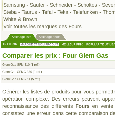
Samsung
-
Sauter
-
Schneider
-
Scholtes
-
Sever
Steba
-
Taurus
-
Tefal
-
Teka
-
Telefunken
-
Thom
White & Brown
Voir toutes les marques des Fours
Affichage liste
Affichage photo
TRIER PAR :
MARQUE ET NOM PRODUIT
MEILLEUR PRIX
POPULARITÉ UTILIS
Comparer les prix : Four Glem Gas
Glem Gas GFM 410
(1 ref.)
Glem Gas GFMC 330
(1 ref.)
Glem Gas GFMG 51
(5 ref.)
Générer les listes de produits pour vous permett
opération complexe. Des erreurs peuvent appara
reconnaissance des différents
Fours
en vente 
constatez une erreur dans cette comparaison de