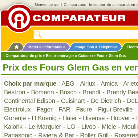
Bienvenue sur i-Comparateur, le moteur de comparaison de
Matériel informatique
Image, Son & Téléphonie
Elect
i-Comparateur de prix
»
Electroménager
»
Cuisson
»
Four
» Glem Gas
Prix des Fours Glem Gas en ve
Choix par marque
:
AEG
-
Airlux
-
Amica
-
Ariet
Bestron
-
Bomann
-
Bosch
-
Brandt
-
Brandy Bes
Continental Edison
-
Cuisinart
-
De Dietrich
-
DeL
Electrolux
-
Fagor
-
FAR
-
Faure
-
Figui-Breville
Gorenje
-
H.Koenig
-
Haier
-
Hisense
-
Hoover
-
Kalorik
-
Le Marquier
-
LG
-
Livoo
-
Miele
-
Mouli
Panasonic
-
Riviera & Bar
-
Roller Grill
-
Rosiere