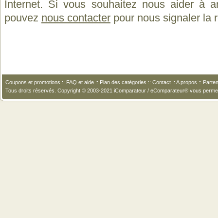
Internet. Si vous souhaitez nous aider à a
pouvez
nous contacter
pour nous signaler la
Coupons et promotions
::
FAQ et aide
::
Plan des catégories
::
Contact
::
A propos
::
Parten
Tous droits réservés. Copyright © 2003-2021 iComparateur / eComparateur® vous perme