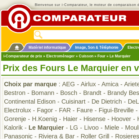
Bienvenue sur i-Comparateur, le moteur de comparaison de
Matériel informatique
Image, Son & Téléphonie
Elect
i-Comparateur de prix
»
Electroménager
»
Cuisson
»
Four
» Le Marquier
Prix des Fours Le Marquier en 
Choix par marque
:
AEG
-
Airlux
-
Amica
-
Ariet
Bestron
-
Bomann
-
Bosch
-
Brandt
-
Brandy Bes
Continental Edison
-
Cuisinart
-
De Dietrich
-
DeL
Electrolux
-
Fagor
-
FAR
-
Faure
-
Figui-Breville
Gorenje
-
H.Koenig
-
Haier
-
Hisense
-
Hoover
-
Kalorik
-
Le Marquier
-
LG
-
Livoo
-
Miele
-
Moul
Panasonic
-
Riviera & Bar
-
Roller Grill
-
Rosiere