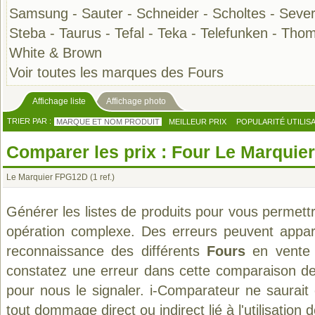
Samsung
-
Sauter
-
Schneider
-
Scholtes
-
Sever
Steba
-
Taurus
-
Tefal
-
Teka
-
Telefunken
-
Thom
White & Brown
Voir toutes les marques des Fours
Affichage liste
Affichage photo
TRIER PAR :
MARQUE ET NOM PRODUIT
MEILLEUR PRIX
POPULARITÉ UTILIS
Comparer les prix : Four Le Marquier
Le Marquier FPG12D
(1 ref.)
Générer les listes de produits pour vous permett
opération complexe. Des erreurs peuvent appara
reconnaissance des différents
Fours
en vente 
constatez une erreur dans cette comparaison de
pour nous le signaler. i-Comparateur ne saurait
tout dommage direct ou indirect lié à l'utilisation 