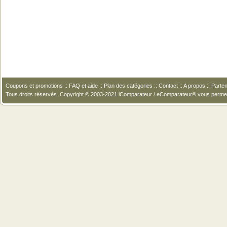
Coupons et promotions
::
FAQ et aide
::
Plan des catégories
::
Contact
::
A propos
::
Parten
Tous droits réservés. Copyright © 2003-2021 iComparateur / eComparateur® vous perme