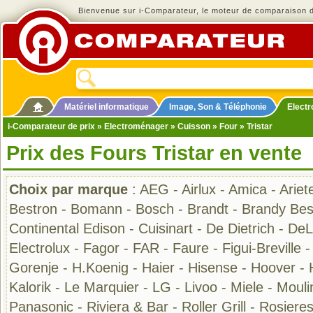
Bienvenue sur i-Comparateur, le moteur de comparaison de
Matériel informatique
Image, Son & Téléphonie
Elect
i-Comparateur de prix
»
Electroménager
»
Cuisson
»
Four
» Tristar
Prix des Fours Tristar en vente
Choix par marque
:
AEG
-
Airlux
-
Amica
-
Ariet
Bestron
-
Bomann
-
Bosch
-
Brandt
-
Brandy Bes
Continental Edison
-
Cuisinart
-
De Dietrich
-
DeL
Electrolux
-
Fagor
-
FAR
-
Faure
-
Figui-Breville
Gorenje
-
H.Koenig
-
Haier
-
Hisense
-
Hoover
-
Kalorik
-
Le Marquier
-
LG
-
Livoo
-
Miele
-
Mouli
Panasonic
-
Riviera & Bar
-
Roller Grill
-
Rosiere