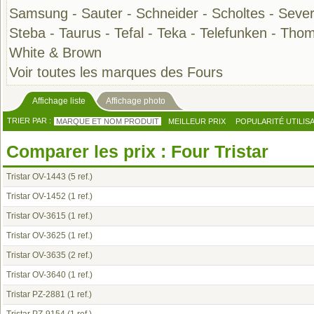
Samsung
-
Sauter
-
Schneider
-
Scholtes
-
Sever
Steba
-
Taurus
-
Tefal
-
Teka
-
Telefunken
-
Thom
White & Brown
Voir toutes les marques des Fours
Affichage liste
Affichage photo
TRIER PAR :
MARQUE ET NOM PRODUIT
MEILLEUR PRIX
POPULARITÉ UTILIS
Comparer les prix : Four Tristar
Tristar OV-1443
(5 ref.)
Tristar OV-1452
(1 ref.)
Tristar OV-3615
(1 ref.)
Tristar OV-3625
(1 ref.)
Tristar OV-3635
(2 ref.)
Tristar OV-3640
(1 ref.)
Tristar PZ-2881
(1 ref.)