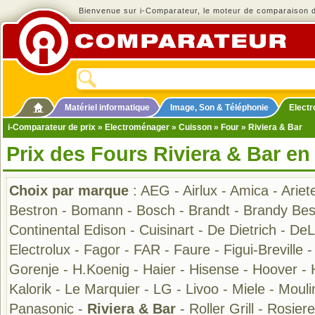
Bienvenue sur i-Comparateur, le moteur de comparaison de
Matériel informatique
Image, Son & Téléphonie
Elect
i-Comparateur de prix
»
Electroménager
»
Cuisson
»
Four
» Riviera & Bar
Prix des Fours Riviera & Bar en
Choix par marque
:
AEG
-
Airlux
-
Amica
-
Ariet
Bestron
-
Bomann
-
Bosch
-
Brandt
-
Brandy Bes
Continental Edison
-
Cuisinart
-
De Dietrich
-
DeL
Electrolux
-
Fagor
-
FAR
-
Faure
-
Figui-Breville
Gorenje
-
H.Koenig
-
Haier
-
Hisense
-
Hoover
-
Kalorik
-
Le Marquier
-
LG
-
Livoo
-
Miele
-
Mouli
Panasonic
-
Riviera & Bar
-
Roller Grill
-
Rosier