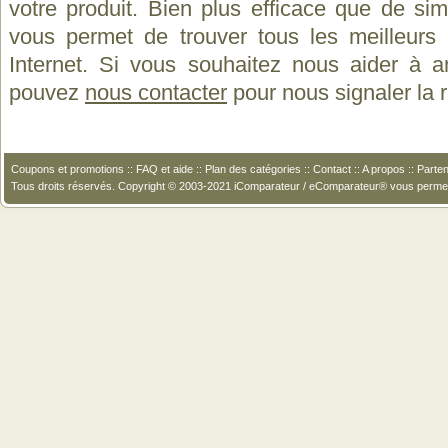
votre produit. Bien plus efficace que de si
vous permet de trouver tous les meilleurs 
Internet. Si vous souhaitez nous aider à a
pouvez
nous contacter
pour nous signaler la
Coupons et promotions
::
FAQ et aide
::
Plan des catégories
::
Contact
::
A propos
::
Parten
Tous droits réservés. Copyright © 2003-2021 iComparateur / eComparateur® vous perme