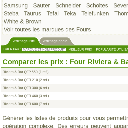
Samsung
-
Sauter
-
Schneider
-
Scholtes
-
Sever
Steba
-
Taurus
-
Tefal
-
Teka
-
Telefunken
-
Thom
White & Brown
Voir toutes les marques des Fours
Affichage liste
Affichage photo
TRIER PAR :
MARQUE ET NOM PRODUIT
MEILLEUR PRIX
POPULARITÉ UTILIS
Comparer les prix : Four Riviera & B
Riviera & Bar QFP 550
(1 ref.)
Riviera & Bar QFR 210
(2 ref.)
Riviera & Bar QFR 300
(6 ref.)
Riviera & Bar QFR 460
(3 ref.)
Riviera & Bar QFR 600
(7 ref.)
Générer les listes de produits pour vous permett
opération complexe. Des erreurs peuvent appara