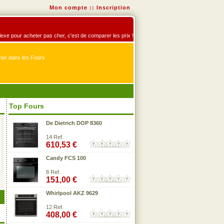
Mon compte
::
Inscription
éflexe pour acheter pas cher, c'est de comparer les prix !
er dans les Fours
Top Fours
De Dietrich DOP 8360
14 Ref.
610,53 €
Candy FCS 100
8 Ref.
151,00 €
Whirlpool AKZ 9629
12 Ref.
408,00 €