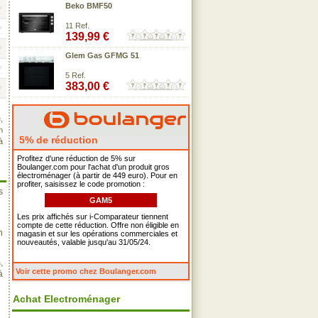
Beko BMF50
11 Ref.
139,99 €
Glem Gas GFMG 51
5 Ref.
383,00 €
,
n
5% de réduction
à
Profitez d'une réduction de 5% sur
Boulanger.com pour l'achat d'un produit gros
électroménager (à partir de 449 euro). Pour en
profiter, saisissez le code promotion :
s
GAM5
Les prix affichés sur i-Comparateur tiennent
compte de cette réduction. Offre non éligible en
n
magasin et sur les opérations commerciales et
nouveautés, valable jusqu'au 31/05/24.
,
Voir cette promo chez Boulanger.com
à
Achat Electroménager