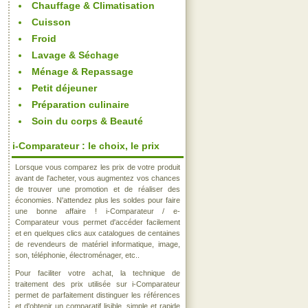
Chauffage & Climatisation
Cuisson
Froid
Lavage & Séchage
Ménage & Repassage
Petit déjeuner
Préparation culinaire
Soin du corps & Beauté
i-Comparateur : le choix, le prix
Lorsque vous comparez les prix de votre produit
avant de l'acheter, vous augmentez vos chances
de trouver une promotion et de réaliser des
économies. N'attendez plus les soldes pour faire
une bonne affaire ! i-Comparateur / e-
Comparateur vous permet d'accéder facilement
et en quelques clics aux catalogues de centaines
de revendeurs de matériel informatique, image,
son, téléphonie, électroménager, etc..
Pour faciliter votre achat, la technique de
traitement des prix utilisée sur i-Comparateur
permet de parfaitement distinguer les références
et d'obtenir un comparatif lisible, simple et rapide