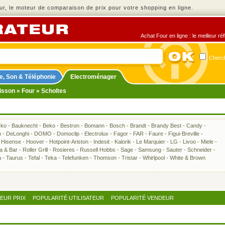
r, le moteur de comparaison de prix pour votre shopping en ligne.
Achat Four en ligne : le meilleur r
Cherch
e, Son & Téléphonie
Electroménager
isson
»
Four
» Scholtes
sko
-
Bauknecht
-
Beko
-
Bestron
-
Bomann
-
Bosch
-
Brandt
-
Brandy Best
-
Candy
-
h
-
DeLonghi
-
DOMO
-
Domoclip
-
Electrolux
-
Fagor
-
FAR
-
Faure
-
Figui-Breville
-
-
Hisense
-
Hoover
-
Hotpoint-Ariston
-
Indesit
-
Kalorik
-
Le Marquier
-
LG
-
Livoo
-
Miele
-
ra & Bar
-
Roller Grill
-
Rosieres
-
Russell Hobbs
-
Sage
-
Samsung
-
Sauter
-
Schneider
-
a
-
Taurus
-
Tefal
-
Teka
-
Telefunken
-
Thomson
-
Tristar
-
Whirlpool
-
White & Brown
LEUR PRIX
POPULARITÉ UTILISATEUR
POPULARITÉ VENDEUR