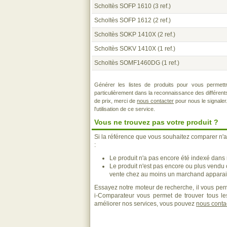
Scholtès SOFP 1610
(3 ref.)
Scholtès SOFP 1612
(2 ref.)
Scholtès SOKP 1410X
(2 ref.)
Scholtès SOKV 1410X
(1 ref.)
Scholtès SOMF1460DG
(1 ref.)
Générer les listes de produits pour vous permett
particulièrement dans la reconnaissance des différen
de prix, merci de
nous contacter
pour nous le signaler
l'utilisation de ce service.
Vous ne trouvez pas votre produit ?
Si la référence que vous souhaitez comparer n'a
:
Le produit n'a pas encore été indexé dans n
Le produit n'est pas encore ou plus vendu
vente chez au moins un marchand apparais
Essayez notre moteur de recherche, il vous perm
i-Comparateur vous permet de trouver tous les
améliorer nos services, vous pouvez
nous conta