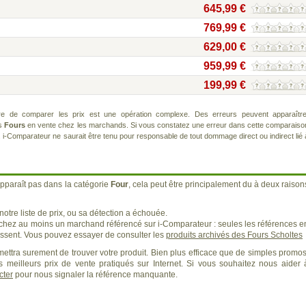
645,99 €
769,99 €
629,00 €
959,99 €
199,99 €
re de comparer les prix est une opération complexe. Des erreurs peuvent apparaître
ts
Fours
en vente chez les marchands. Si vous constatez une erreur dans cette comparaiso
. i-Comparateur ne saurait être tenu pour responsable de tout dommage direct ou indirect lié 
pparaît pas dans la catégorie
Four
, cela peut être principalement du à deux raison
otre liste de prix, ou sa détection a échouée.
 chez au moins un marchand référencé sur i-Comparateur : seules les références e
sent. Vous pouvez essayer de consulter les
produits archivés des Fours Scholtes
ettra surement de trouver votre produit. Bien plus efficace que de simples promos
 meilleurs prix de vente pratiqués sur Internet. Si vous souhaitez nous aider 
cter
pour nous signaler la référence manquante.