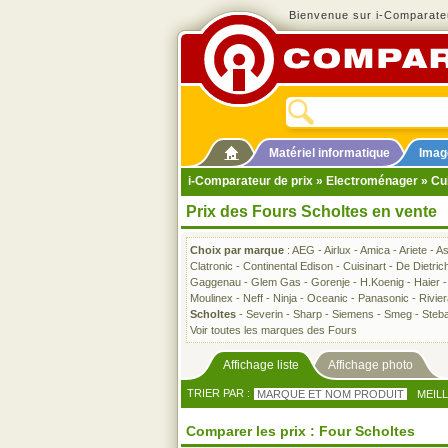
Bienvenue sur i-Comparateu
Matériel informatique
Imag
i-Comparateur de prix
»
Electroménager
»
Cu
Prix des Fours Scholtes en vente
Choix par marque
:
AEG
-
Airlux
-
Amica
-
Ariete
-
A
Clatronic
-
Continental Edison
-
Cuisinart
-
De Dietric
Gaggenau
-
Glem Gas
-
Gorenje
-
H.Koenig
-
Haier
Moulinex
-
Neff
-
Ninja
-
Oceanic
-
Panasonic
-
Rivie
Scholtes
-
Severin
-
Sharp
-
Siemens
-
Smeg
-
Steb
Voir toutes les marques des Fours
Affichage liste
Affichage photo
TRIER PAR :
MARQUE ET NOM PRODUIT
MEIL
Comparer les prix : Four Scholtes