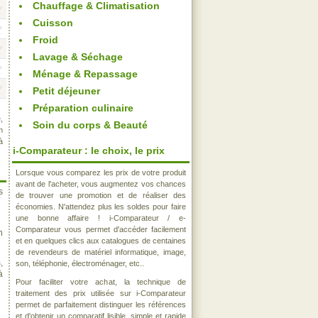
Chauffage & Climatisation
Cuisson
Froid
Lavage & Séchage
Ménage & Repassage
Petit déjeuner
Préparation culinaire
,
Soin du corps & Beauté
n
à
i-Comparateur : le choix, le prix
Lorsque vous comparez les prix de votre produit
avant de l'acheter, vous augmentez vos chances
s
de trouver une promotion et de réaliser des
économies. N'attendez plus les soldes pour faire
une bonne affaire ! i-Comparateur / e-
Comparateur vous permet d'accéder facilement
n
et en quelques clics aux catalogues de centaines
de revendeurs de matériel informatique, image,
,
son, téléphonie, électroménager, etc..
à
Pour faciliter votre achat, la technique de
traitement des prix utilisée sur i-Comparateur
permet de parfaitement distinguer les références
et d'obtenir un comparatif lisible, simple et rapide