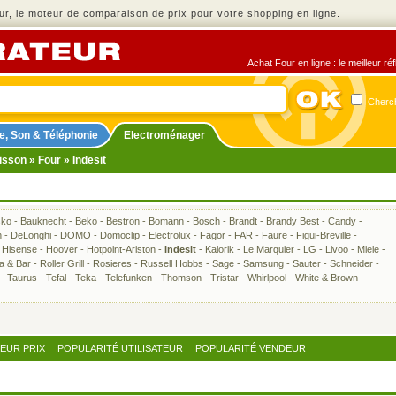
r, le moteur de comparaison de prix pour votre shopping en ligne.
Achat Four en ligne : le meilleur r
Cherch
e, Son & Téléphonie
Electroménager
isson
»
Four
» Indesit
sko
-
Bauknecht
-
Beko
-
Bestron
-
Bomann
-
Bosch
-
Brandt
-
Brandy Best
-
Candy
-
h
-
DeLonghi
-
DOMO
-
Domoclip
-
Electrolux
-
Fagor
-
FAR
-
Faure
-
Figui-Breville
-
-
Hisense
-
Hoover
-
Hotpoint-Ariston
-
Indesit
-
Kalorik
-
Le Marquier
-
LG
-
Livoo
-
Miele
-
ra & Bar
-
Roller Grill
-
Rosieres
-
Russell Hobbs
-
Sage
-
Samsung
-
Sauter
-
Schneider
-
-
Taurus
-
Tefal
-
Teka
-
Telefunken
-
Thomson
-
Tristar
-
Whirlpool
-
White & Brown
LEUR PRIX
POPULARITÉ UTILISATEUR
POPULARITÉ VENDEUR