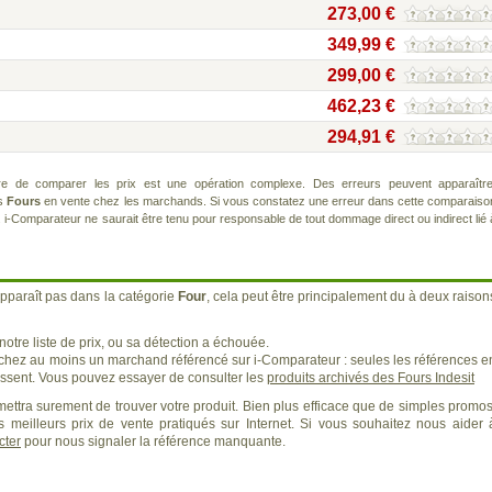
273,00 €
349,99 €
299,00 €
462,23 €
294,91 €
re de comparer les prix est une opération complexe. Des erreurs peuvent apparaître
ts
Fours
en vente chez les marchands. Si vous constatez une erreur dans cette comparaiso
. i-Comparateur ne saurait être tenu pour responsable de tout dommage direct ou indirect lié 
pparaît pas dans la catégorie
Four
, cela peut être principalement du à deux raison
otre liste de prix, ou sa détection a échouée.
 chez au moins un marchand référencé sur i-Comparateur : seules les références e
sent. Vous pouvez essayer de consulter les
produits archivés des Fours Indesit
ettra surement de trouver votre produit. Bien plus efficace que de simples promos
 meilleurs prix de vente pratiqués sur Internet. Si vous souhaitez nous aider 
cter
pour nous signaler la référence manquante.