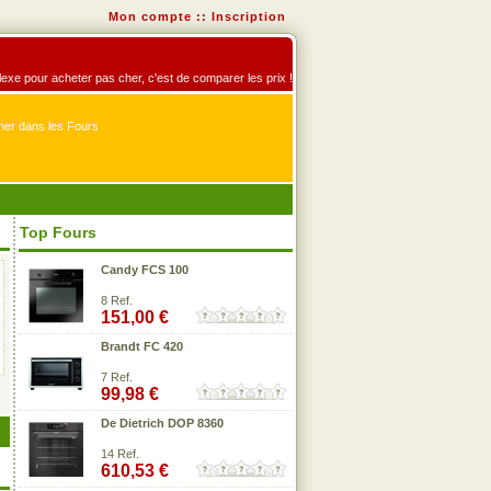
Mon compte
::
Inscription
éflexe pour acheter pas cher, c'est de comparer les prix !
er dans les Fours
Top Fours
Candy FCS 100
8 Ref.
151,00 €
Brandt FC 420
7 Ref.
99,98 €
De Dietrich DOP 8360
14 Ref.
610,53 €