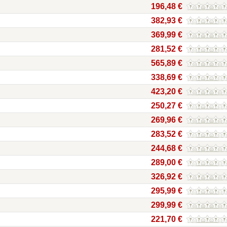
196,48 €
382,93 €
369,99 €
281,52 €
565,89 €
338,69 €
423,20 €
250,27 €
269,96 €
283,52 €
244,68 €
289,00 €
326,92 €
295,99 €
299,99 €
221,70 €