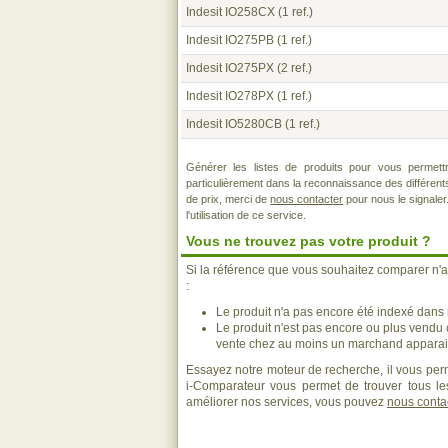
Indesit IO258CX
(1 ref.)
Indesit IO275PB
(1 ref.)
Indesit IO275PX
(2 ref.)
Indesit IO278PX
(1 ref.)
Indesit IO5280CB
(1 ref.)
Générer les listes de produits pour vous permett
particulièrement dans la reconnaissance des différen
de prix, merci de
nous contacter
pour nous le signaler
l'utilisation de ce service.
Vous ne trouvez pas votre produit ?
Si la référence que vous souhaitez comparer n'a
:
Le produit n'a pas encore été indexé dans n
Le produit n'est pas encore ou plus vendu
vente chez au moins un marchand apparais
Essayez notre moteur de recherche, il vous perm
i-Comparateur vous permet de trouver tous les
améliorer nos services, vous pouvez
nous conta