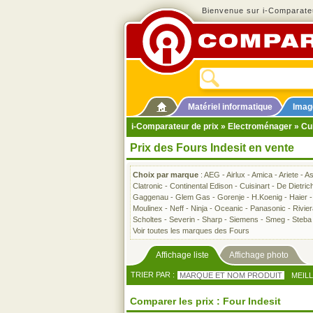
Bienvenue sur i-Comparateu
Matériel informatique
Imag
i-Comparateur de prix
»
Electroménager
»
Cu
Prix des Fours Indesit en vente
Choix par marque
:
AEG
-
Airlux
-
Amica
-
Ariete
-
A
Clatronic
-
Continental Edison
-
Cuisinart
-
De Dietric
Gaggenau
-
Glem Gas
-
Gorenje
-
H.Koenig
-
Haier
Moulinex
-
Neff
-
Ninja
-
Oceanic
-
Panasonic
-
Rivie
Scholtes
-
Severin
-
Sharp
-
Siemens
-
Smeg
-
Steba
Voir toutes les marques des Fours
Affichage liste
Affichage photo
TRIER PAR :
MARQUE ET NOM PRODUIT
MEIL
Comparer les prix : Four Indesit