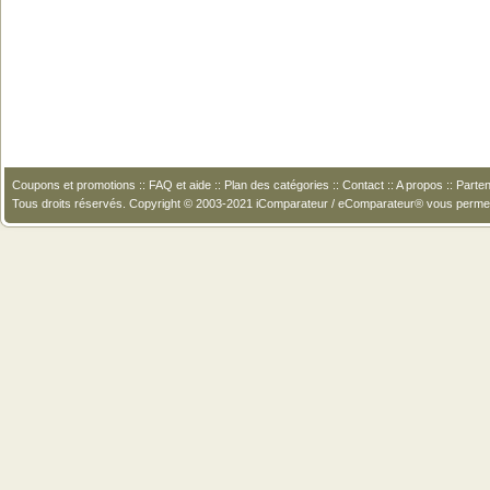
Coupons et promotions
::
FAQ et aide
::
Plan des catégories
::
Contact
::
A propos
::
Parten
Tous droits réservés. Copyright © 2003-2021 iComparateur / eComparateur® vous perme