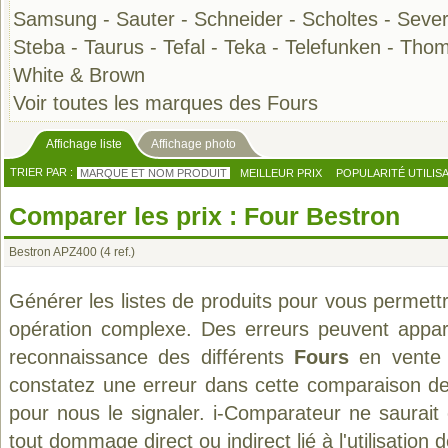
Samsung
-
Sauter
-
Schneider
-
Scholtes
-
Sever
Steba
-
Taurus
-
Tefal
-
Teka
-
Telefunken
-
Thom
White & Brown
Voir toutes les marques des Fours
Affichage liste
Affichage photo
TRIER PAR :
MARQUE ET NOM PRODUIT
MEILLEUR PRIX
POPULARITÉ UTILIS
Comparer les prix : Four Bestron
Bestron APZ400
(4 ref.)
Générer les listes de produits pour vous permett
opération complexe. Des erreurs peuvent appara
reconnaissance des différents
Fours
en vente 
constatez une erreur dans cette comparaison de
pour nous le signaler. i-Comparateur ne saurait
tout dommage direct ou indirect lié à l'utilisation 