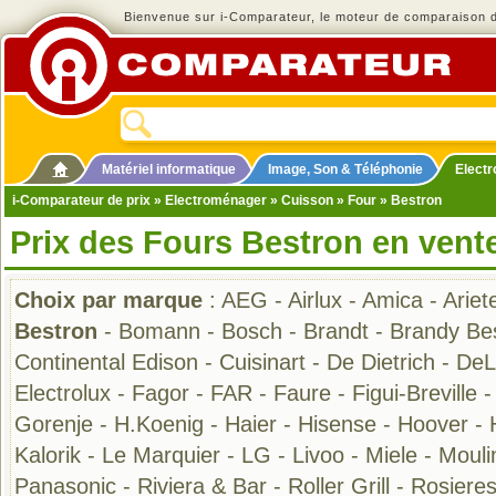
Bienvenue sur i-Comparateur, le moteur de comparaison de
Matériel informatique
Image, Son & Téléphonie
Elect
i-Comparateur de prix
»
Electroménager
»
Cuisson
»
Four
» Bestron
Prix des Fours Bestron en vent
Choix par marque
:
AEG
-
Airlux
-
Amica
-
Ariet
Bestron
-
Bomann
-
Bosch
-
Brandt
-
Brandy Be
Continental Edison
-
Cuisinart
-
De Dietrich
-
DeL
Electrolux
-
Fagor
-
FAR
-
Faure
-
Figui-Breville
Gorenje
-
H.Koenig
-
Haier
-
Hisense
-
Hoover
-
Kalorik
-
Le Marquier
-
LG
-
Livoo
-
Miele
-
Mouli
Panasonic
-
Riviera & Bar
-
Roller Grill
-
Rosiere