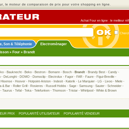
r, le moteur de comparaison de prix pour votre shopping en ligne.
Achat Four en ligne : le meilleur r
Cherch
e, Son & Téléphonie
Electroménager
isson
»
Four
» Brandt
sko
-
Bauknecht
-
Beko
-
Bestron
-
Bomann
-
Bosch
-
Brandt
-
Brandy Best
-
Candy
-
h
-
DeLonghi
-
DOMO
-
Domoclip
-
Electrolux
-
Fagor
-
FAR
-
Faure
-
Figui-Breville
-
-
Hisense
-
Hoover
-
Hotpoint-Ariston
-
Indesit
-
Kalorik
-
Le Marquier
-
LG
-
Livoo
-
Miele
-
ra & Bar
-
Roller Grill
-
Rosieres
-
Russell Hobbs
-
Sage
-
Samsung
-
Sauter
-
Schneider
-
-
Taurus
-
Tefal
-
Teka
-
Telefunken
-
Thomson
-
Tristar
-
Whirlpool
-
White & Brown
LEUR PRIX
POPULARITÉ UTILISATEUR
POPULARITÉ VENDEUR