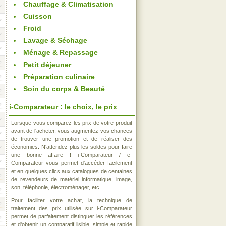
Chauffage & Climatisation
Cuisson
Froid
Lavage & Séchage
Ménage & Repassage
Petit déjeuner
Préparation culinaire
Soin du corps & Beauté
i-Comparateur : le choix, le prix
Lorsque vous comparez les prix de votre produit
avant de l'acheter, vous augmentez vos chances
de trouver une promotion et de réaliser des
économies. N'attendez plus les soldes pour faire
une bonne affaire ! i-Comparateur / e-
Comparateur vous permet d'accéder facilement
et en quelques clics aux catalogues de centaines
de revendeurs de matériel informatique, image,
son, téléphonie, électroménager, etc..
Pour faciliter votre achat, la technique de
traitement des prix utilisée sur i-Comparateur
permet de parfaitement distinguer les références
et d'obtenir un comparatif lisible, simple et rapide