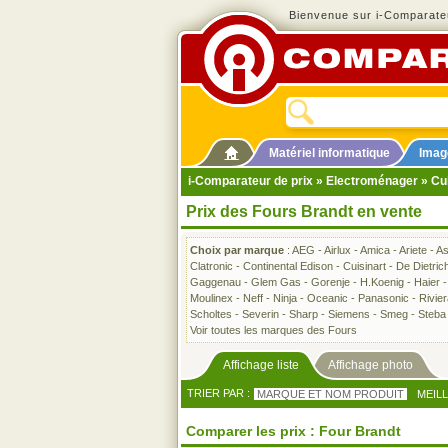
Bienvenue sur i-Comparateu
Matériel informatique
Imag
i-Comparateur de prix
»
Electroménager
»
Cu
Prix des Fours Brandt en vente
Choix par marque
:
AEG
-
Airlux
-
Amica
-
Ariete
-
A
Clatronic
-
Continental Edison
-
Cuisinart
-
De Dietric
Gaggenau
-
Glem Gas
-
Gorenje
-
H.Koenig
-
Haier
Moulinex
-
Neff
-
Ninja
-
Oceanic
-
Panasonic
-
Rivie
Scholtes
-
Severin
-
Sharp
-
Siemens
-
Smeg
-
Steba
Voir toutes les marques des Fours
Affichage liste
Affichage photo
TRIER PAR :
MARQUE ET NOM PRODUIT
MEIL
Comparer les prix : Four Brandt