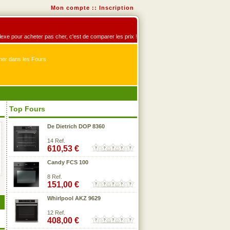
Mon compte
::
Inscription
éflexe pour acheter pas cher, c'est de comparer les prix !
er dans les Fours
Top Fours
De Dietrich DOP 8360
14 Ref.
610,53 €
Candy FCS 100
8 Ref.
151,00 €
Whirlpool AKZ 9629
12 Ref.
408,00 €