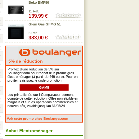
Beko BMF50
11 Ref.
139,99 €
Glem Gas GFMG 51
5 Ref.
383,00 €
5% de réduction
Profitez d'une réduction de 5% sur
Boulanger.com pour l'achat d'un produit gros
électroménager (à partir de 449 euro). Pour en
profiter, saisissez le code promotion :
GAM5
Les prix affichés sur i-Comparateur tiennent
compte de cette réduction. Offre non éligible en
magasin et sur les opérations commerciales et
nouveautés, valable jusqu'au 31/05/24.
Voir cette promo chez Boulanger.com
Achat Electroménager