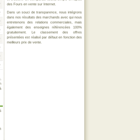
des Fours en vente sur Internet.
Dans un souci de transparence, nous intégrons
dans nos résultats des marchands avec qui nous
entretenons des relations commerciales, mais
également des enseignes référencées 100%
gratuitement. Le classement des offres
présentées est réalisé par défaut en fonction des
meilleurs prix de vente.
,
n
à
s
n