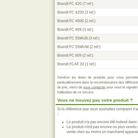
Brandt FC 420
(7 ref.)
Brandt FC 4200
(3 ref.)
Brandt FC 4500
(2 ref.)
Brandt FC 469
(3 ref.)
Brandt FC 55MUB
(3 ref.)
Brandt FC 55MUW
(2 ref.)
Brandt FC 609
(2 ref.)
Brandt FCAF 20
(1 ref.)
Générer les listes de produits pour vous permett
particulièrement dans la reconnaissance des différen
de prix, merci de
nous contacter
pour nous le signaler
l'utilisation de ce service.
Vous ne trouvez pas votre produit ?
Si la référence que vous souhaitez comparer n'a
:
Le produit n'a pas encore été indexé dans n
Le produit n'est pas encore ou plus vendu
vente chez au moins un marchand apparais