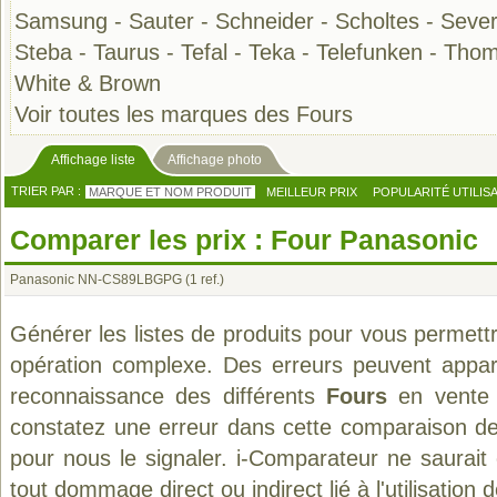
Samsung
-
Sauter
-
Schneider
-
Scholtes
-
Sever
Steba
-
Taurus
-
Tefal
-
Teka
-
Telefunken
-
Thom
White & Brown
Voir toutes les marques des Fours
Affichage liste
Affichage photo
TRIER PAR :
MARQUE ET NOM PRODUIT
MEILLEUR PRIX
POPULARITÉ UTILIS
Comparer les prix : Four Panasonic
Panasonic NN-CS89LBGPG
(1 ref.)
Générer les listes de produits pour vous permett
opération complexe. Des erreurs peuvent appara
reconnaissance des différents
Fours
en vente 
constatez une erreur dans cette comparaison de
pour nous le signaler. i-Comparateur ne saurait
tout dommage direct ou indirect lié à l'utilisation 