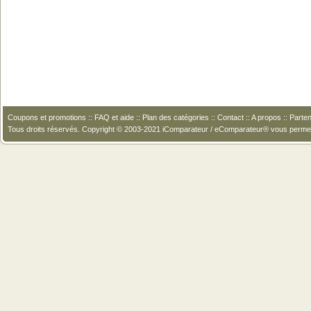
Coupons et promotions
::
FAQ et aide
::
Plan des catégories
::
Contact
::
A propos
::
Parten
Tous droits réservés. Copyright © 2003-2021 iComparateur / eComparateur® vous perme