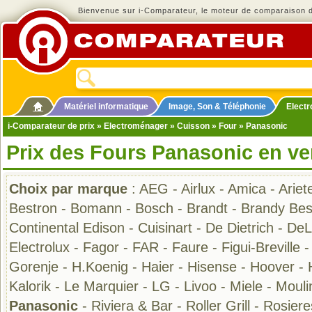
Bienvenue sur i-Comparateur, le moteur de comparaison de
Matériel informatique
Image, Son & Téléphonie
Elect
i-Comparateur de prix
»
Electroménager
»
Cuisson
»
Four
» Panasonic
Prix des Fours Panasonic en ve
Choix par marque
:
AEG
-
Airlux
-
Amica
-
Ariet
Bestron
-
Bomann
-
Bosch
-
Brandt
-
Brandy Bes
Continental Edison
-
Cuisinart
-
De Dietrich
-
DeL
Electrolux
-
Fagor
-
FAR
-
Faure
-
Figui-Breville
Gorenje
-
H.Koenig
-
Haier
-
Hisense
-
Hoover
-
Kalorik
-
Le Marquier
-
LG
-
Livoo
-
Miele
-
Mouli
Panasonic
-
Riviera & Bar
-
Roller Grill
-
Rosiere