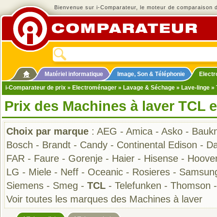
Bienvenue sur i-Comparateur, le moteur de comparaison de
Matériel informatique
Image, Son & Téléphonie
Elect
i-Comparateur de prix
»
Electroménager
»
Lavage & Séchage
»
Lave-linge
» 
Prix des Machines à laver TCL 
Choix par marque
:
AEG
-
Amica
-
Asko
-
Bauk
Bosch
-
Brandt
-
Candy
-
Continental Edison
-
D
FAR
-
Faure
-
Gorenje
-
Haier
-
Hisense
-
Hoove
LG
-
Miele
-
Neff
-
Oceanic
-
Rosieres
-
Samsun
Siemens
-
Smeg
-
TCL
-
Telefunken
-
Thomson
Voir toutes les marques des Machines à laver