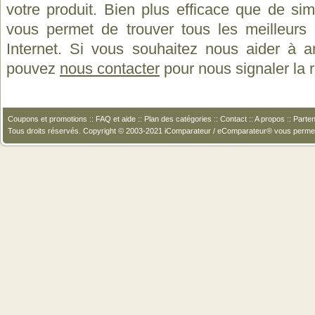
votre produit. Bien plus efficace que de si
vous permet de trouver tous les meilleurs 
Internet. Si vous souhaitez nous aider à a
pouvez
nous contacter
pour nous signaler la
Coupons et promotions
::
FAQ et aide
::
Plan des catégories
::
Contact
::
A propos
::
Parten
Tous droits réservés. Copyright © 2003-2021 iComparateur / eComparateur® vous perme