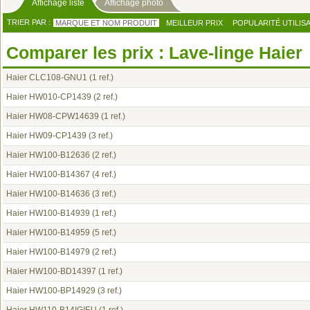
Affichage liste
Affichage photo
TRIER PAR :
MARQUE ET NOM PRODUIT
MEILLEUR PRIX
POPULARITÉ UTILIS
Comparer les prix : Lave-linge Haier
Haier CLC108-GNU1
(1 ref.)
Haier HW010-CP1439
(2 ref.)
Haier HW08-CPW14639
(1 ref.)
Haier HW09-CP1439
(3 ref.)
Haier HW100-B12636
(2 ref.)
Haier HW100-B14367
(4 ref.)
Haier HW100-B14636
(3 ref.)
Haier HW100-B14939
(1 ref.)
Haier HW100-B14959
(5 ref.)
Haier HW100-B14979
(2 ref.)
Haier HW100-BD14397
(1 ref.)
Haier HW100-BP14929
(3 ref.)