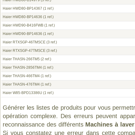
Haier HWD80-B14979
(3 ref.)
Haier HWD80-BP14367
(1 ref.)
Haier HWD80-BP14636
(1 ref.)
Haier HWD90-B416FWB
(1 ref.)
Haier HWD90-BP14636
(1 ref.)
Haier RTXSGP-46TMSCE
(3 ref.)
Haier RTXSGP-47TMSCE
(3 ref.)
Haier THASN-266TM5
(2 ref.)
Haier THASN-2856TM4
(1 ref.)
Haier THASN-466TM4
(1 ref.)
Haier THASN-476TM4
(1 ref.)
Haier W85-BPD13386U
(1 ref.)
Générer les listes de produits pour vous permett
opération complexe. Des erreurs peuvent appara
reconnaissance des différents
Machines à laver
Si vous constatez une erreur dans cette compa