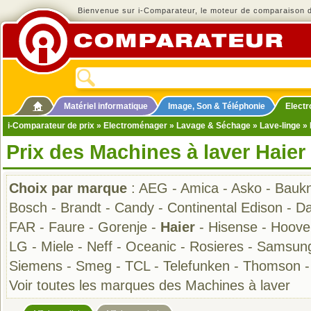
Bienvenue sur i-Comparateur, le moteur de comparaison de
Matériel informatique
Image, Son & Téléphonie
Elect
i-Comparateur de prix
»
Electroménager
»
Lavage & Séchage
»
Lave-linge
» 
Prix des Machines à laver Haier
Choix par marque
:
AEG
-
Amica
-
Asko
-
Bauk
Bosch
-
Brandt
-
Candy
-
Continental Edison
-
D
FAR
-
Faure
-
Gorenje
-
Haier
-
Hisense
-
Hoove
LG
-
Miele
-
Neff
-
Oceanic
-
Rosieres
-
Samsun
Siemens
-
Smeg
-
TCL
-
Telefunken
-
Thomson
Voir toutes les marques des Machines à laver