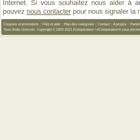
Internet. Si vous souhaitez nous aider à a
pouvez
nous contacter
pour nous signaler la
Coupons et promotions
::
FAQ et aide
::
Plan des catégories
::
Contact
::
A propos
::
Parten
Tous droits réservés. Copyright © 2003-2021 iComparateur / eComparateur® vous perme