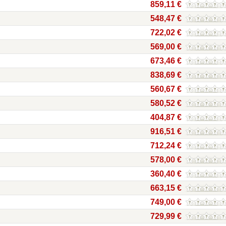
859,11 €
548,47 €
722,02 €
569,00 €
673,46 €
838,69 €
560,67 €
580,52 €
404,87 €
916,51 €
712,24 €
578,00 €
360,40 €
663,15 €
749,00 €
729,99 €