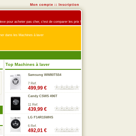
Mon compte
::
Inscription
éflexe pour acheter pas cher, c'est de comparer les prix !
er dans les Machines à laver
Top Machines à laver
Samsung WW80T554
7 Ref.
499,99 €
Candy CSWS 496T
11 Ref.
439,99 €
LG F14R15WHS
6 Ref.
492,01 €