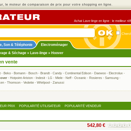
r, le moteur de comparaison de prix pour votre shopping en ligne.
Achat Lave-linge en ligne : le meilleur r
Cherch
e, Son & Téléphonie
Electroménager
vage & Séchage
»
Lave-linge
» Hoover
en vente
t
-
Beko
-
Bomann
-
Bosch
-
Brandt
-
Candy
-
Continental Edison
-
Daewoo
-
Electrolux
-
over
-
Hotpoint-Ariston
-
Indesit
-
LG
-
Miele
-
Neff
-
Oceanic
-
Rosieres
-
Samsung
-
ken
-
Thomson
-
Vedette
-
Whirlpool
-
Zanussi
LEUR PRIX
POPULARITÉ UTILISATEUR
POPULARITÉ VENDEUR
542,80 €