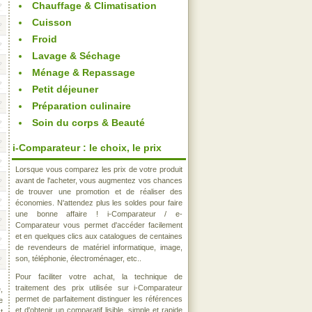
Chauffage & Climatisation
Cuisson
Froid
Lavage & Séchage
Ménage & Repassage
Petit déjeuner
Préparation culinaire
Soin du corps & Beauté
i-Comparateur : le choix, le prix
Lorsque vous comparez les prix de votre produit
avant de l'acheter, vous augmentez vos chances
de trouver une promotion et de réaliser des
économies. N'attendez plus les soldes pour faire
une bonne affaire ! i-Comparateur / e-
Comparateur vous permet d'accéder facilement
et en quelques clics aux catalogues de centaines
de revendeurs de matériel informatique, image,
son, téléphonie, électroménager, etc..
Pour faciliter votre achat, la technique de
traitement des prix utilisée sur i-Comparateur
,
permet de parfaitement distinguer les références
e
et d'obtenir un comparatif lisible, simple et rapide
t