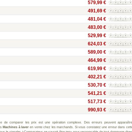
579,99 €
491,69 €
481,04 €
483,00 €
529,99 €
624,03 €
589,00 €
464,99 €
619,99 €
402,21 €
530,70 €
541,21 €
517,73 €
990,93 €
re de comparer les prix est une opération complexe. Des erreurs peuvent apparaître
ts
Machines à laver
en vente chez les marchands. Si vous constatez une erreur dans cett
us le signaler. i-Comparateur ne saurait être tenu pour responsable de tout dommage direc