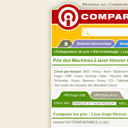
Bienvenue sur i-Comparateu
Matériel informatique
Imag
i-Comparateur de prix
»
Electroménager
»
La
Prix des Machines à laver Hoover 
Choix par marque
:
AEG
-
Amica
-
Asko
-
Bauknech
Fagor
-
FAR
-
Faure
-
Gorenje
-
Haier
-
Hisense
-
Ho
Schneider
-
Sharp
-
Siemens
-
Smeg
-
TCL
-
Telefun
Voir toutes les marques des Machines à laver
Affichage liste
Affichage photo
TRIER PAR :
MARQUE ET NOM PRODUIT
MEIL
Comparer les prix : Lave-linge Hoover
Hoover H3 TFSMP48TAMCE
(1 ref.)