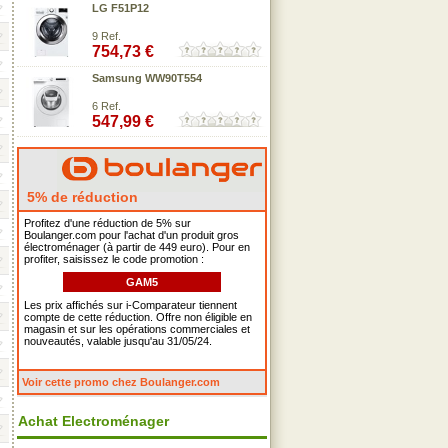
LG F51P12
9 Ref.
754,73 €
Samsung WW90T554
6 Ref.
547,99 €
5% de réduction
Profitez d'une réduction de 5% sur
Boulanger.com pour l'achat d'un produit gros
électroménager (à partir de 449 euro). Pour en
profiter, saisissez le code promotion :
GAM5
Les prix affichés sur i-Comparateur tiennent
compte de cette réduction. Offre non éligible en
magasin et sur les opérations commerciales et
nouveautés, valable jusqu'au 31/05/24.
Voir cette promo chez Boulanger.com
Achat Electroménager