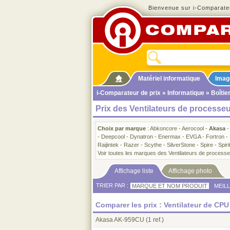
Bienvenue sur i-Comparateu
Matériel informatique
Imag
i-Comparateur de prix
»
Informatique
»
Boîtie
Prix des Ventilateurs de processe
Choix par marque
:
Abkoncore
-
Aerocool
-
Akasa
-
-
Deepcool
-
Dynatron
-
Enermax
-
EVGA
-
Fortron
-
Raijintek
-
Razer
-
Scythe
-
SilverStone
-
Spire
-
Spir
Voir toutes les marques des Ventilateurs de process
Affichage liste
Affichage photo
TRIER PAR :
MARQUE ET NOM PRODUIT
MEIL
Comparer les prix : Ventilateur de CP
Akasa AK-959CU
(1 ref.)