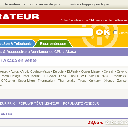
r, le moteur de comparaison de prix pour votre shopping en ligne.
Achat Ventilateur de CPU en ligne : le meilleur ré
Cherch
e, Son & Téléphonie
Electroménager
rs & Accessoires
»
Ventilateur de CPU
» Akasa
ur Akasa en vente
Antec
-
Aorus
-
Arctic Cooling
-
Asus
-
Be quiet
-
BitFenix
-
Cooler Master
-
Corsair
-
Cryorig
Fractal Design
-
Intel
-
Kolink
-
LC Power
-
Lepa
-
Lian Li
-
MSI
-
Noctua
-
NZXT
-
Phanteks
-
it Of Gamer
-
Super Micro
-
Thermalright
-
Thermaltake
-
Trust
-
Xigmatek
-
Xilence
-
Zalman
eur
LEUR PRIX
POPULARITÉ UTILISATEUR
POPULARITÉ VENDEUR
U Akasa
28,65 €