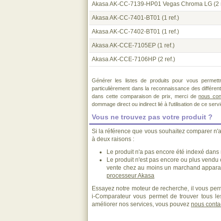
Akasa AK-CC-7139-HP01 Vegas Chroma LG
(2 
Akasa AK-CC-7401-BT01
(1 ref.)
Akasa AK-CC-7402-BT01
(1 ref.)
Akasa AK-CCE-7105EP
(1 ref.)
Akasa AK-CCE-7106HP
(2 ref.)
Générer les listes de produits pour vous permett
particulièrement dans la reconnaissance des différen
dans cette comparaison de prix, merci de
nous con
dommage direct ou indirect lié à l'utilisation de ce serv
Vous ne trouvez pas votre produit ?
Si la référence que vous souhaitez comparer n'
à deux raisons :
Le produit n'a pas encore été indexé dans n
Le produit n'est pas encore ou plus vendu
vente chez au moins un marchand apparai
processeur Akasa
Essayez notre moteur de recherche, il vous perm
i-Comparateur vous permet de trouver tous les
améliorer nos services, vous pouvez
nous conta