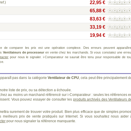
22,95 €
ref.)
65,88 €
83,63 €
33,19 €
19,94 €
re de comparer les prix est une opération complexe. Des erreurs peuvent apparaître
ts
Ventilateurs de processeur
en vente chez les marchands. Si vous constatez une erreu
tacter
pour nous le signaler. i-Comparateur ne saurait être tenu pour responsable de tou
ice.
apparaît pas dans la catégorie
Ventilateur de CPU
, cela peut être principalement d
otre liste de prix, ou sa détection a échouée.
 chez au moins un marchand référencé sur i-Comparateur : seules les références e
ssent. Vous pouvez essayer de consulter les
produits archivés des Ventilateurs d
ettra surement de trouver votre produit. Bien plus efficace que de simples promos
 meilleurs prix de vente pratiqués sur Internet. Si vous souhaitez nous aider 
cter
pour nous signaler la référence manquante.