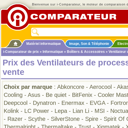
Bienvenue sur i-Comparateur, le moteur de comparaison de
Matériel informatique
Image, Son & Téléphonie
Elect
i-Comparateur de prix
»
Informatique
»
Boîtiers & Accessoires
»
Ventilateur
Prix des Ventilateurs de proces
vente
Choix par marque
:
Abkoncore
-
Aerocool
-
Aka
Cooling
-
Asus
-
Be quiet
-
BitFenix
-
Cooler Mas
Deepcool
-
Dynatron
-
Enermax
-
EVGA
-
Fortro
Kolink
-
LC Power
-
Lepa
-
Lian Li
-
MSI
-
Noctu
-
Razer
-
Scythe
-
SilverStone
-
Spire
-
Spirit Of
Thermalright
-
Thermaltake
-
Trust
-
Xigmatek
-