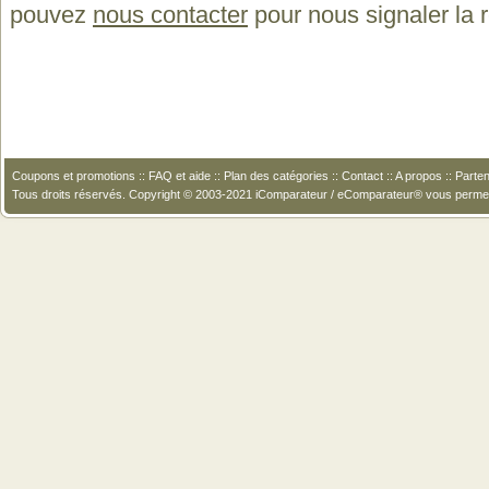
pouvez
nous contacter
pour nous signaler la
Coupons et promotions
::
FAQ et aide
::
Plan des catégories
::
Contact
::
A propos
::
Parten
Tous droits réservés. Copyright © 2003-2021 iComparateur / eComparateur® vous perme