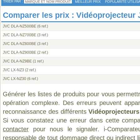
TRIER PAR :
MARQUE ET NOM PRODUIT
MEILLEUR PRIX
POPULARITÉ UTILIS
Comparer les prix : Vidéoprojecteur
JVC DLA‑NZ500BE
(6 ref.)
JVC DLA‑NZ700BE
(3 ref.)
JVC DLA-NZ800BE
(3 ref.)
JVC DLA-NZ900BE
(2 ref.)
JVC DLA-NZ9BE
(1 ref.)
JVC LX-NZ3
(2 ref.)
JVC LX-NZ30
(6 ref.)
Générer les listes de produits pour vous permett
opération complexe. Des erreurs peuvent appara
reconnaissance des différents
Vidéoprojecteurs
Si vous constatez une erreur dans cette compa
contacter
pour nous le signaler. i-Comparate
responsable de tout dommage direct ou indirect lié 