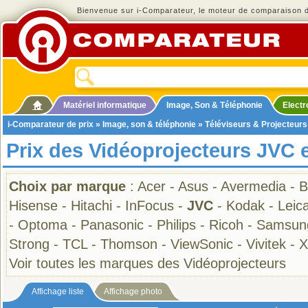
Bienvenue sur i-Comparateur, le moteur de comparaison de
Matériel informatique
Image, Son & Téléphonie
Elect
i-Comparateur de prix
»
Image, son & téléphonie
»
Téléviseurs & Projecteurs
Prix des Vidéoprojecteurs JVC 
Choix par marque
:
Acer
-
Asus
-
Avermedia
-
B
Hisense
-
Hitachi
-
InFocus
-
JVC
-
Kodak
-
Leic
-
Optoma
-
Panasonic
-
Philips
-
Ricoh
-
Samsun
Strong
-
TCL
-
Thomson
-
ViewSonic
-
Vivitek
-
X
Voir toutes les marques des Vidéoprojecteurs
Affichage liste
Affichage photo