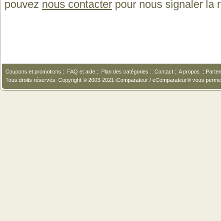
pouvez
nous contacter
pour nous signaler la
Coupons et promotions
::
FAQ et aide
::
Plan des catégories
::
Contact
::
A propos
::
Parten
Tous droits réservés. Copyright © 2003-2021 iComparateur / eComparateur® vous perme